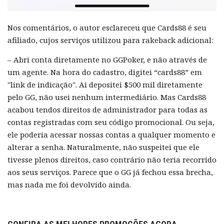
Nos comentários, o autor esclareceu que Cards88 é seu
afiliado, cujos serviços utilizou para rakeback adicional:
– Abri conta diretamente no GGPoker, e não através de
um agente. Na hora do cadastro, digitei “cards88” em
"link de indicação". Ai depositei $500 mil diretamente
pelo GG, não usei nenhum intermediário. Mas Cards88
acabou tendos direitos de administrador para todas as
contas registradas com seu código promocional. Ou seja,
ele poderia acessar nossas contas a qualquer momento e
alterar a senha. Naturalmente, não suspeitei que ele
tivesse plenos direitos, caso contrário não teria recorrido
aos seus serviços. Parece que o GG já fechou essa brecha,
mas nada me foi devolvido ainda.