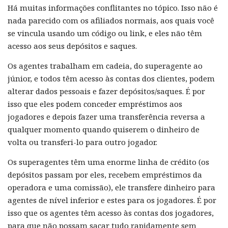
Há muitas informações conflitantes no tópico. Isso não é
nada parecido com os afiliados normais, aos quais você
se vincula usando um código ou link, e eles não têm
acesso aos seus depósitos e saques.
Os agentes trabalham em cadeia, do superagente ao
júnior, e todos têm acesso às contas dos clientes, podem
alterar dados pessoais e fazer depósitos/saques. É por
isso que eles podem conceder empréstimos aos
jogadores e depois fazer uma transferência reversa a
qualquer momento quando quiserem o dinheiro de
volta ou transferi-lo para outro jogador.
Os superagentes têm uma enorme linha de crédito (os
depósitos passam por eles, recebem empréstimos da
operadora e uma comissão), ele transfere dinheiro para
agentes de nível inferior e estes para os jogadores. É por
isso que os agentes têm acesso às contas dos jogadores,
para que não possam sacar tudo rapidamente sem