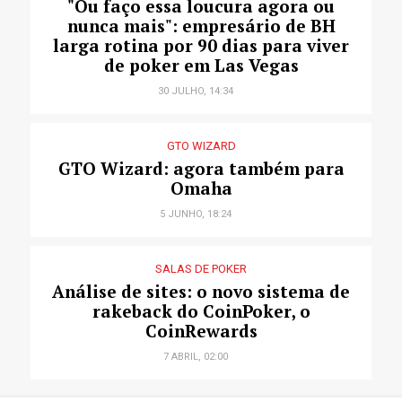
"Ou faço essa loucura agora ou
nunca mais": empresário de BH
larga rotina por 90 dias para viver
de poker em Las Vegas
30 JULHO, 14:34
GTO WIZARD
GTO Wizard: agora também para
Omaha
5 JUNHO, 18:24
SALAS DE POKER
Análise de sites: o novo sistema de
rakeback do CoinPoker, o
CoinRewards
7 ABRIL, 02:00