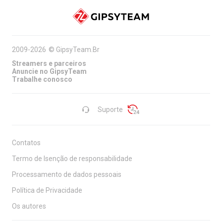
2009-2026
©
GipsyTeam.Br
Streamers e parceiros
Anuncie no GipsyTeam
Trabalhe conosco
Suporte
Contatos
Termo de Isenção de responsabilidade
Processamento de dados pessoais
Política de Privacidade
Os autores