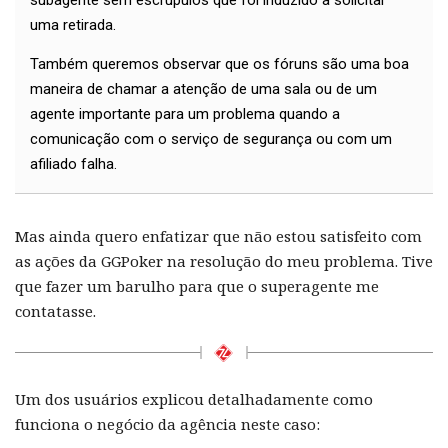
subagente sem escrúpulos que foi induzido a solicitar
uma retirada.
Também queremos observar que os fóruns são uma boa
maneira de chamar a atenção de uma sala ou de um
agente importante para um problema quando a
comunicação com o serviço de segurança ou com um
afiliado falha.
Mas ainda quero enfatizar que não estou satisfeito com
as ações da GGPoker na resolução do meu problema. Tive
que fazer um barulho para que o superagente me
contatasse.
Um dos usuários explicou detalhadamente como
funciona o negócio da agência neste caso: