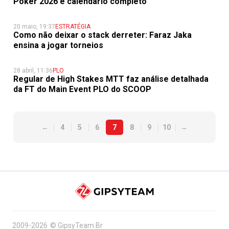
Poker 2026 e calendário completo
20 maio, 19:37
ESTRATÉGIA
Como não deixar o stack derreter: Faraz Jaka
ensina a jogar torneios
28 abril, 11:36
PLO
Regular de High Stakes MTT faz análise detalhada
da FT do Main Event PLO do SCOOP
←
4
5
6
7
8
9
10
→
2009-2026
©
GipsyTeam.Br