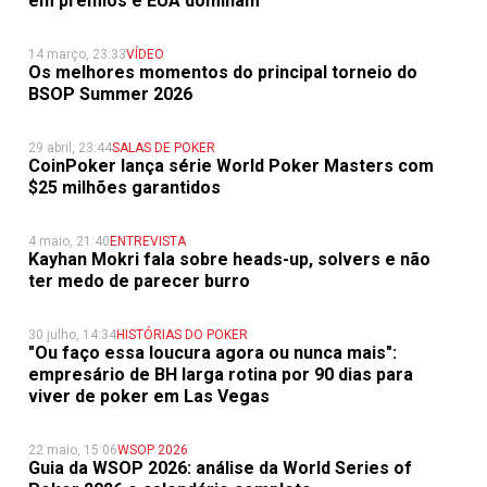
em prêmios e EUA dominam
14 março, 23:33
VÍDEO
Os melhores momentos do principal torneio do
BSOP Summer 2026
29 abril, 23:44
SALAS DE POKER
CoinPoker lança série World Poker Masters com
$25 milhões garantidos
4 maio, 21:40
ENTREVISTA
Kayhan Mokri fala sobre heads-up, solvers e não
ter medo de parecer burro
30 julho, 14:34
HISTÓRIAS DO POKER
"Ou faço essa loucura agora ou nunca mais":
empresário de BH larga rotina por 90 dias para
viver de poker em Las Vegas
22 maio, 15:06
WSOP 2026
Guia da WSOP 2026: análise da World Series of