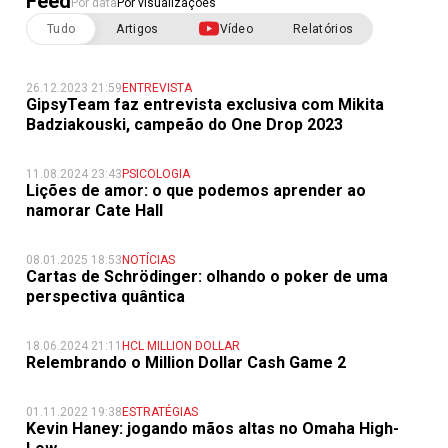
Feed
Por data
Por visualizações
Tudo
Artigos
Vídeo
Relatórios
26.12.2023 21:59
ENTREVISTA
GipsyTeam faz entrevista exclusiva com Mikita
Badziakouski, campeão do One Drop 2023
11.08.2024 23:43
PSICOLOGIA
Lições de amor: o que podemos aprender ao
namorar Cate Hall
08.01.2025 18:53
NOTÍCIAS
Cartas de Schrödinger: olhando o poker de uma
perspectiva quântica
18.06.2024 21:11
HCL MILLION DOLLAR
Relembrando o Million Dollar Cash Game 2
01.11.2022 19:38
ESTRATÉGIAS
Kevin Haney: jogando mãos altas no Omaha High-