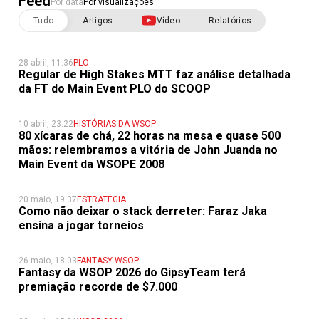
Feed
Por data
Por visualizações
Tudo
Artigos
Vídeo
Relatórios
28 abril, 11:36
PLO
Regular de High Stakes MTT faz análise detalhada
da FT do Main Event PLO do SCOOP
10 abril, 23:22
HISTÓRIAS DA WSOP
80 xícaras de chá, 22 horas na mesa e quase 500
mãos: relembramos a vitória de John Juanda no
Main Event da WSOPE 2008
20 maio, 19:37
ESTRATÉGIA
Como não deixar o stack derreter: Faraz Jaka
ensina a jogar torneios
26 maio, 18:03
FANTASY WSOP
Fantasy da WSOP 2026 do GipsyTeam terá
premiação recorde de $7.000