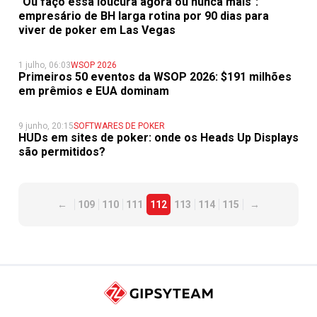
"Ou faço essa loucura agora ou nunca mais":
empresário de BH larga rotina por 90 dias para
viver de poker em Las Vegas
1 julho, 06:03
WSOP 2026
Primeiros 50 eventos da WSOP 2026: $191 milhões
em prêmios e EUA dominam
9 junho, 20:15
SOFTWARES DE POKER
HUDs em sites de poker: onde os Heads Up Displays
são permitidos?
←
109
110
111
112
113
114
115
→