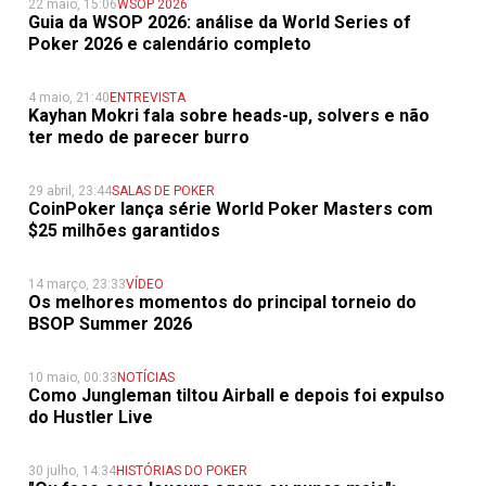
22 maio, 15:06
WSOP 2026
Guia da WSOP 2026: análise da World Series of
Poker 2026 e calendário completo
4 maio, 21:40
ENTREVISTA
Kayhan Mokri fala sobre heads-up, solvers e não
ter medo de parecer burro
29 abril, 23:44
SALAS DE POKER
CoinPoker lança série World Poker Masters com
$25 milhões garantidos
14 março, 23:33
VÍDEO
Os melhores momentos do principal torneio do
BSOP Summer 2026
10 maio, 00:33
NOTÍCIAS
Como Jungleman tiltou Airball e depois foi expulso
do Hustler Live
30 julho, 14:34
HISTÓRIAS DO POKER