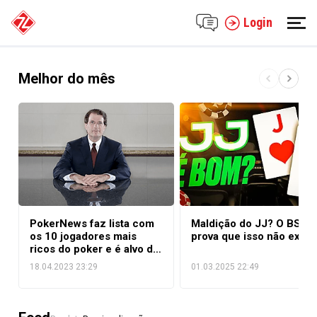
Login
Melhor do mês
PokerNews faz lista com
Maldição do JJ? O BSOP
os 10 jogadores mais
prova que isso não exist
ricos do poker e é alvo de
chacota
18.04.2023 23:29
01.03.2025 22:49