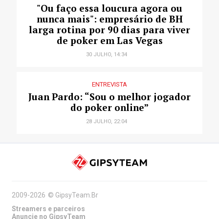
"Ou faço essa loucura agora ou
nunca mais": empresário de BH
larga rotina por 90 dias para viver
de poker em Las Vegas
30 JULHO, 14:34
ENTREVISTA
Juan Pardo: “Sou o melhor jogador
do poker online”
28 JULHO, 22:04
2009-2026
©
GipsyTeam.Br
Streamers e parceiros
Anuncie no GipsyTeam