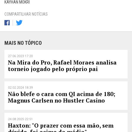
KAYHAN MOKRI
COMPARTILHAR NOTÍCIAS
MAIS NO TÓPICO
27.06.2023 17:20
Na Mira do Pro, Rafael Moraes analisa
torneio jogado pelo próprio pai
02.02.2024 18:39
Não blefe o cara com QI acima de 180;
Magnus Carlsen no Hustler Casino
24.08.2025 22:51
Haxton: "O prazer com essa mão, sem
dúvida, foi acima da média"