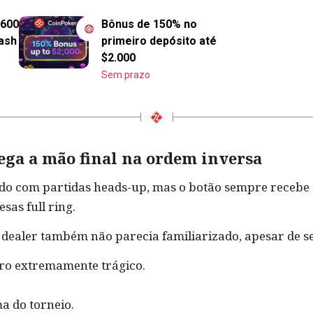
,600
Bônus de 150% no
ash
primeiro depósito até
$2.000
Sem prazo
rega a mão final na ordem inversa
do com partidas heads-up, mas o botão sempre recebe a
as full ring.
 dealer também não parecia familiarizado, apesar de se
ro extremamente trágico.
a do torneio.