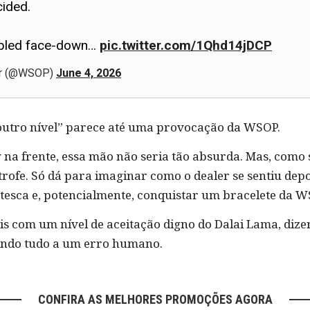
cided.
mbled face-down…
pic.twitter.com/1Qhd14jDCP
er (@WSOP)
June 4, 2026
utro nível” parece até uma provocação da WSOP.
 na frente, essa mão não seria tão absurda. Mas, como 
rofe. Só dá para imaginar como o dealer se sentiu depo
tesca e, potencialmente, conquistar um bracelete da W
is com um nível de aceitação digno do Dalai Lama, di
indo tudo a um erro humano.
CONFIRA AS MELHORES PROMOÇÕES AGORA