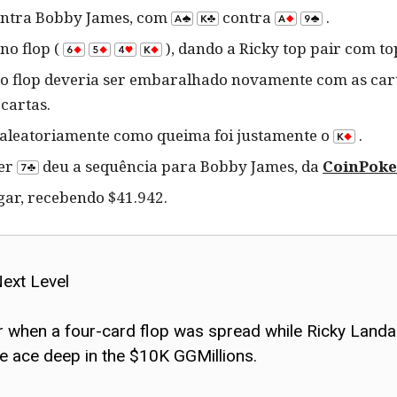
contra Bobby James, com
contra
.
no flop (
), dando a Ricky top pair com t
e o flop deveria ser embaralhado novamente com as cart
cartas.
a aleatoriamente como queima foi justamente o
.
ver
deu a sequência para Bobby James, da
CoinPoke
gar, recebendo $41.942.
Next Level
r when a four-card flop was spread while Ricky Landais
 ace deep in the $10K GGMillions.