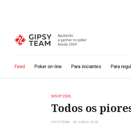
Ajudando
a ganhar no poker
desde 2009
Feed
Poker on-line
Para iniciantes
Para regu
WSOP 2026
Todos os piore
GIPSYTEAM
30 JUNHO, 05:36