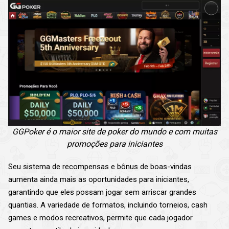
GGPoker é o maior site de poker do mundo e com muitas
promoções para iniciantes
Seu sistema de recompensas e bônus de boas-vindas
aumenta ainda mais as oportunidades para iniciantes,
garantindo que eles possam jogar sem arriscar grandes
quantias. A variedade de formatos, incluindo torneios, cash
games e modos recreativos, permite que cada jogador