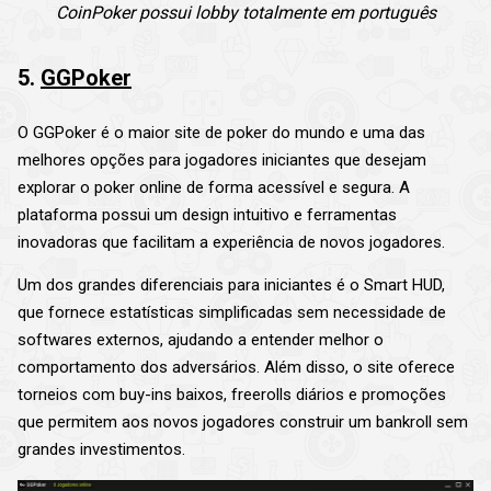
CoinPoker possui lobby totalmente em português
5.
GGPoker
O GGPoker é o maior site de poker do mundo e uma das
melhores opções para jogadores iniciantes que desejam
explorar o poker online de forma acessível e segura. A
plataforma possui um design intuitivo e ferramentas
inovadoras que facilitam a experiência de novos jogadores.
Um dos grandes diferenciais para iniciantes é o Smart HUD,
que fornece estatísticas simplificadas sem necessidade de
softwares externos, ajudando a entender melhor o
comportamento dos adversários. Além disso, o site oferece
torneios com buy-ins baixos, freerolls diários e promoções
que permitem aos novos jogadores construir um bankroll sem
grandes investimentos.