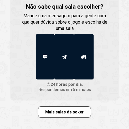
Não sabe qual sala escolher?
Mande uma mensagem para a gente com
qualquer dúvida sobre o jogo e escolha de
uma sala
24 horas por dia.
Respondemos em 5 minutos
Mais salas de poker