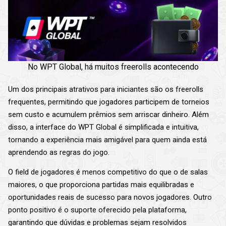
No WPT Global, há muitos freerolls acontecendo
Um dos principais atrativos para iniciantes são os freerolls
frequentes, permitindo que jogadores participem de torneios
sem custo e acumulem prêmios sem arriscar dinheiro. Além
disso, a interface do WPT Global é simplificada e intuitiva,
tornando a experiência mais amigável para quem ainda está
aprendendo as regras do jogo.
O field de jogadores é menos competitivo do que o de salas
maiores, o que proporciona partidas mais equilibradas e
oportunidades reais de sucesso para novos jogadores. Outro
ponto positivo é o suporte oferecido pela plataforma,
garantindo que dúvidas e problemas sejam resolvidos