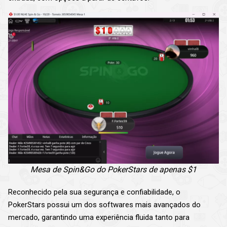
Mesa de Spin&Go do PokerStars de apenas $1
Reconhecido pela sua segurança e confiabilidade, o
PokerStars possui um dos softwares mais avançados do
mercado, garantindo uma experiência fluida tanto para