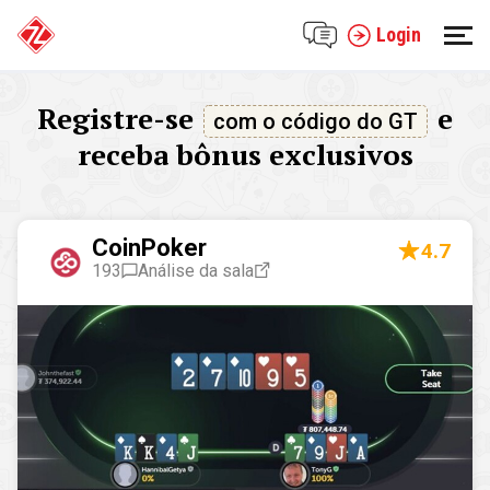
Login
Registre-se
e
com o código do GT
receba bônus exclusivos
CoinPoker
4.7
193
Análise da sala