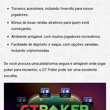
Torneios acessíveis, incluindo freerolls para novos
jogadores;
Bônus de boas-vindas atrativos para quem está
começando;
Ambiente amigável, com muitos jogadores recreativos;
Facilidade de depósito e saque, com opções variadas,
incluindo criptomoedas.
Se você procura uma plataforma segura e amigável onde jogar
poker para iniciantes, o GT Poker pode ser uma excelente
escolha.