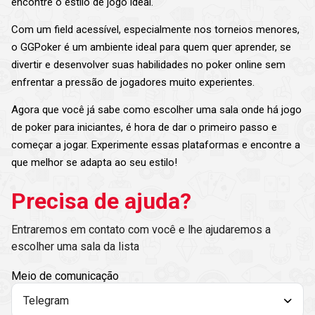
encontre o estilo de jogo ideal.
Com um field acessível, especialmente nos torneios menores,
o GGPoker é um ambiente ideal para quem quer aprender, se
divertir e desenvolver suas habilidades no poker online sem
enfrentar a pressão de jogadores muito experientes.
Agora que você já sabe como escolher uma sala onde há jogo
de poker para iniciantes, é hora de dar o primeiro passo e
começar a jogar. Experimente essas plataformas e encontre a
que melhor se adapta ao seu estilo!
Precisa de ajuda?
Entraremos em contato com você e lhe ajudaremos a
escolher uma sala da lista
Meio de comunicação