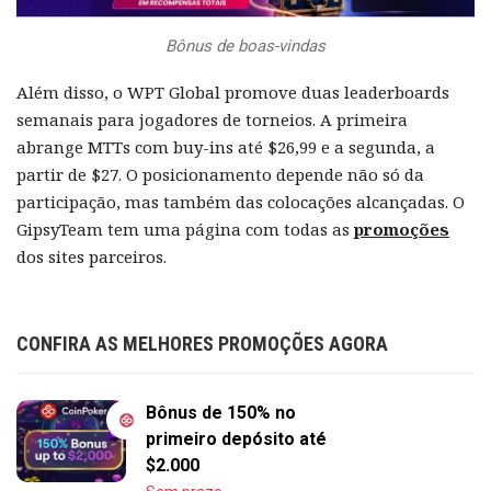
Bônus de boas-vindas
Além disso, o WPT Global promove duas leaderboards
semanais para jogadores de torneios. A primeira
abrange MTTs com buy-ins até $26,99 e a segunda, a
partir de $27. O posicionamento depende não só da
participação, mas também das colocações alcançadas. O
GipsyTeam tem uma página com todas as
promoções
dos sites parceiros.
CONFIRA AS MELHORES PROMOÇÕES AGORA
Bônus de 150% no
primeiro depósito até
$2.000