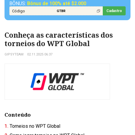
BÔNUS:
Bônus de 100% até $2.000
Código
Cadastro
GTBR
Conheça as características dos
torneios do WPT Global
GIPSYTEAM
02.11.2025 06:37
Conteúdo
Torneios no WPT Global