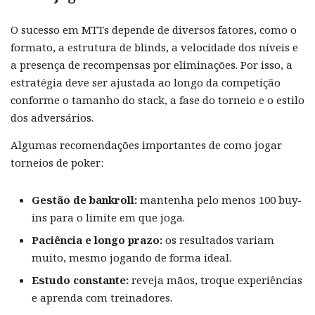
O sucesso em MTTs depende de diversos fatores, como o
formato, a estrutura de blinds, a velocidade dos níveis e
a presença de recompensas por eliminações. Por isso, a
estratégia deve ser ajustada ao longo da competição
conforme o tamanho do stack, a fase do torneio e o estilo
dos adversários.
Algumas recomendações importantes de como jogar
torneios de poker:
Gestão de bankroll:
mantenha pelo menos 100 buy-
ins para o limite em que joga.
Paciência e longo prazo:
os resultados variam
muito, mesmo jogando de forma ideal.
Estudo constante:
reveja mãos, troque experiências
e aprenda com treinadores.