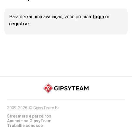
Para deixar uma avaliação, você precisa:
login
or
registrar
2009-2026
©
GipsyTeam.Br
Streamers e parceiros
Anuncie no GipsyTeam
Trabalhe conosco