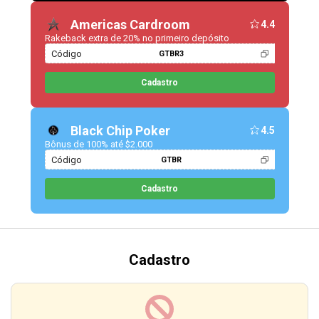
Americas Cardroom
4.4
Rakeback extra de 20% no primeiro depósito
Código
GTBR3
Cadastro
Black Chip Poker
4.5
Bônus de 100% até $2.000
Código
GTBR
Cadastro
Cadastro