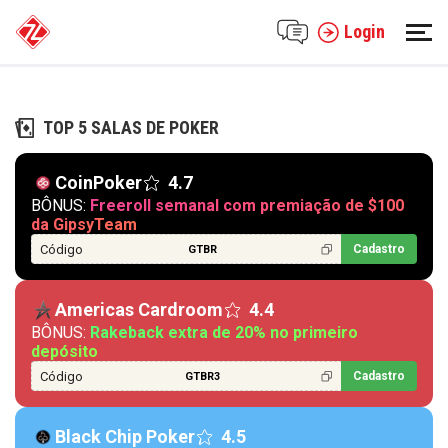
Login
TOP 5 SALAS DE POKER
CoinPoker
4.7
BÔNUS:
Freeroll semanal com premiação de $100
da GipsyTeam
Código
Cadastro
GTBR
Americas Cardroom
4.4
BÔNUS:
Rakeback extra de 20% no primeiro
depósito
Código
Cadastro
GTBR3
Black Chip Poker
4.5