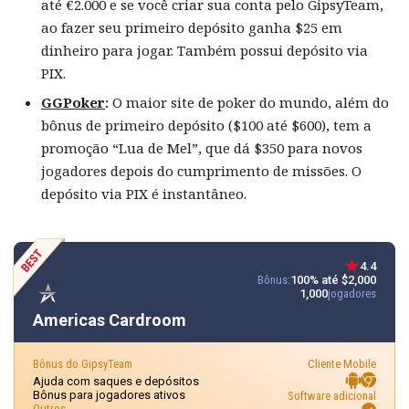
até €2.000 e se você criar sua conta pelo GipsyTeam,
ao fazer seu primeiro depósito ganha $25 em
dinheiro para jogar. Também possui depósito via
PIX.
GGPoker
:
O maior site de poker do mundo, além do
bônus de primeiro depósito ($100 até $600), tem a
promoção “Lua de Mel”, que dá $350 para novos
jogadores depois do cumprimento de missões. O
depósito via PIX é instantâneo.
4.4
Bônus:
100% até $2,000
1,000
jogadores
Americas Cardroom
Bônus do GipsyTeam
Cliente Mobile
Ajuda com saques e depósitos
Bônus para jogadores ativos
Software adicional
Outros