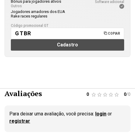
Bônus para jogadores ativos
Software adicional
Outros
Jogadores amadores dos EUA
Rake races regulares
Código promocional GT
GTBR
COPIAR
Cadastro
Avaliações
0
0
/
0
Para deixar uma avaliação, você precisa:
login
or
registrar