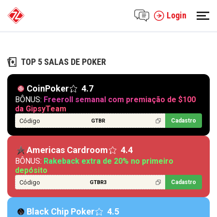
Login
TOP 5 SALAS DE POKER
CoinPoker
4.7
BÔNUS:
Freeroll semanal com premiação de $100
da GipsyTeam
Código
Cadastro
GTBR
Americas Cardroom
4.4
BÔNUS:
Rakeback extra de 20% no primeiro
depósito
Código
Cadastro
GTBR3
Black Chip Poker
4.5