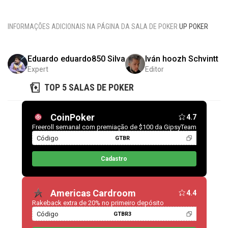
INFORMAÇÕES ADICIONAIS NA PÁGINA DA SALA DE POKER
UP POKER
Eduardo eduardo850 Silva
Iván hoozh Schvintt
Expert
Editor
TOP 5 SALAS DE POKER
CoinPoker
4.7
Freeroll semanal com premiação de $100 da GipsyTeam
Código
GTBR
Cadastro
Americas Cardroom
4.4
Rakeback extra de 20% no primeiro depósito
Código
GTBR3