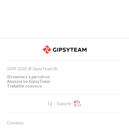
2009-2026
©
GipsyTeam.Br
Streamers e parceiros
Anuncie no GipsyTeam
Trabalhe conosco
Suporte
Contatos