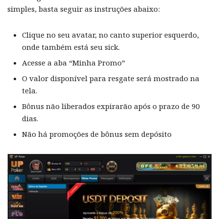
simples, basta seguir as instruções abaixo:
Clique no seu avatar, no canto superior esquerdo,
onde também está seu sick.
Acesse a aba “Minha Promo”
O valor disponível para resgate será mostrado na
tela.
Bônus não liberados expirarão após o prazo de 90
dias.
Não há promoções de bônus sem depósito