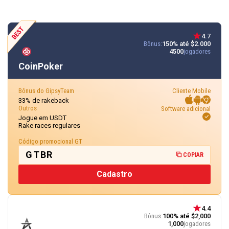
4.7
Bônus:
150% até $2.000
4500
jogadores
CoinPoker
Bônus do GipsyTeam
Cliente Mobile
33% de rakeback
Outros
Software adicional
Jogue em USDT
Rake races regulares
Código promocional GT
GTBR
COPIAR
Cadastro
4.4
Bônus:
100% até $2,000
1,000
jogadores