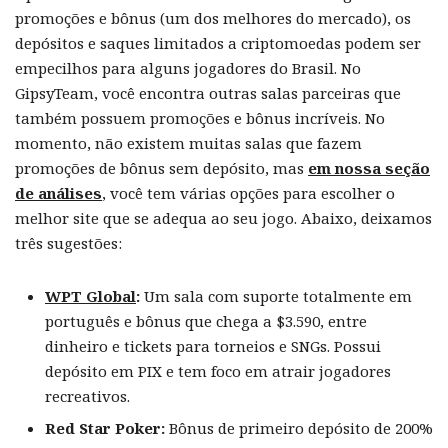
promoções e bônus (um dos melhores do mercado), os
depósitos e saques limitados a criptomoedas podem ser
empecilhos para alguns jogadores do Brasil. No
GipsyTeam, você encontra outras salas parceiras que
também possuem promoções e bônus incríveis. No
momento, não existem muitas salas que fazem
promoções de bônus sem depósito, mas
em nossa seção
de análises
, você tem várias opções para escolher o
melhor site que se adequa ao seu jogo. Abaixo, deixamos
três sugestões:
WPT Global
:
Um sala com suporte totalmente em
português e bônus que chega a $3.590, entre
dinheiro e tickets para torneios e SNGs. Possui
depósito em PIX e tem foco em atrair jogadores
recreativos.
Red Star Poker:
Bônus de primeiro depósito de 200%