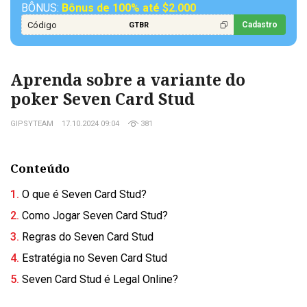
BÔNUS:
Bônus de 100% até $2.000
Código
Cadastro
GTBR
Aprenda sobre a variante do
poker Seven Card Stud
GIPSYTEAM
17.10.2024 09:04
381
Conteúdo
O que é Seven Card Stud?
Como Jogar Seven Card Stud?
Regras do Seven Card Stud
Estratégia no Seven Card Stud
Seven Card Stud é Legal Online?