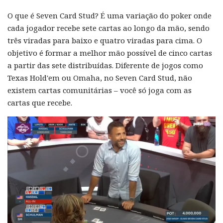
O que é Seven Card Stud? É uma variação do poker onde
cada jogador recebe sete cartas ao longo da mão, sendo
três viradas para baixo e quatro viradas para cima. O
objetivo é formar a melhor mão possível de cinco cartas
a partir das sete distribuídas. Diferente de jogos como
Texas Hold'em ou Omaha, no Seven Card Stud, não
existem cartas comunitárias – você só joga com as
cartas que recebe.