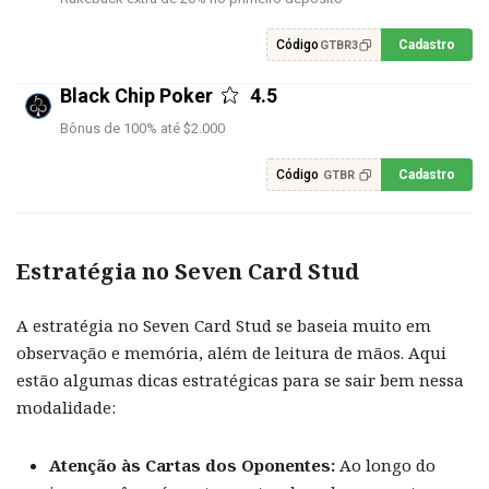
Código
Cadastro
GTBR3
Black Chip Poker
4.5
Bônus de 100% até $2.000
Código
Cadastro
GTBR
Estratégia no Seven Card Stud
A estratégia no Seven Card Stud se baseia muito em
observação e memória, além de leitura de mãos. Aqui
estão algumas dicas estratégicas para se sair bem nessa
modalidade:
Atenção às Cartas dos Oponentes:
Ao longo do