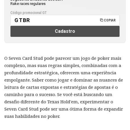
Rake races regulares
Código promocional GT
GTBR
COPIAR
Cadastro
O Seven Card Stud pode parecer um jogo de poker mais
complexo, mas suas regras simples, combinadas com a
profundidade estratégica, oferecem uma experiência
empolgante. Saber como jogar e dominar as nuances de
leitura de cartas expostas e estratégias de apostas é o
caminho para o sucesso. Se você está buscando um
desafio diferente do Texas Hold'em, experimentar o
Seven Card Stud pode ser uma ótima forma de expandir
suas habilidades no poker.