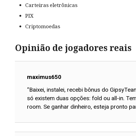
Carteiras eletrônicas
PIX
Criptomoedas
Opinião de jogadores reais
maximus650
“Baixei, instalei, recebi bônus do GipsyT
só existem duas opções: fold ou all-in. Te
room. Se ganhar dinheiro, esteja pronto pa