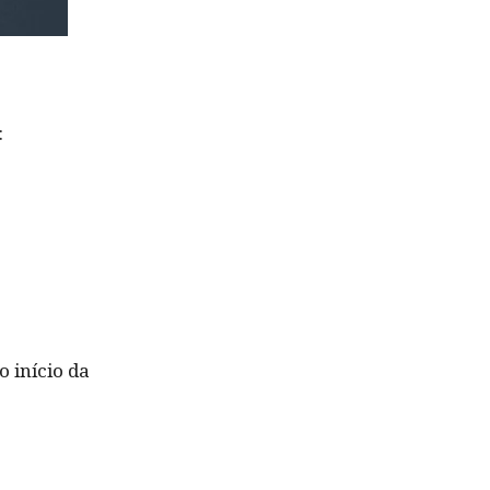
:
o início da