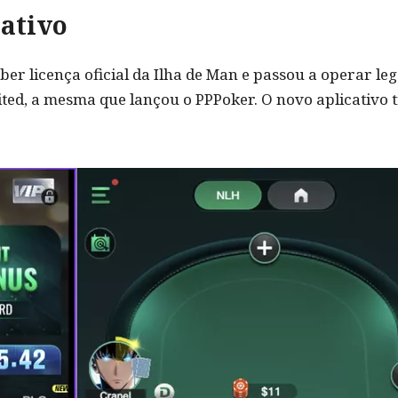
cativo
ber licença oficial da Ilha de Man e passou a operar le
ited, a mesma que lançou o PPPoker. O novo aplicativo 