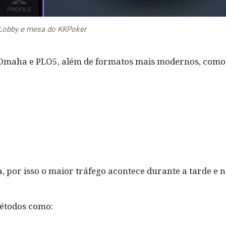
Lobby e mesa do KKPoker
m, Omaha e PLO5, além de formatos mais modernos, como
, por isso o maior tráfego acontece durante a tarde e n
métodos como: