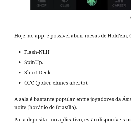
Hoje, no app, é possível abrir mesas de Hold’e
Flash-NLH.
SpinUp.
Short Deck.
OFC (poker chinês aberto).
A sala é bastante popular entre jogadores da Ásia
noite (horário de Brasília).
Para depositar no aplicativo, estão disponíveis 