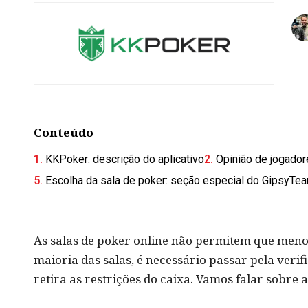
Conteúdo
KKPoker: descrição do aplicativo
Opinião de jogador
Escolha da sala de poker: seção especial do GipsyTe
As salas de poker online não permitem que menore
maioria das salas, é necessário passar pela veri
retira as restrições do caixa. Vamos falar sobre 