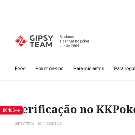
Ajudando
a ganhar no poker
desde 2009
Feed
Poker on-line
Para iniciantes
Para regu
Verificação no KKPoke
BÔNUS
GIPSYTEAM
10.11.2025 14:21