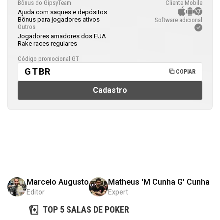
Bônus do GipsyTeam
Cliente Mobile
Ajuda com saques e depósitos
Bônus para jogadores ativos
Software adicional
Outros
Jogadores amadores dos EUA
Rake races regulares
Código promocional GT
GTBR
COPIAR
Cadastro
Marcelo Augusto
Matheus 'M Cunha G' Cunha
Editor
Expert
TOP 5 SALAS DE POKER