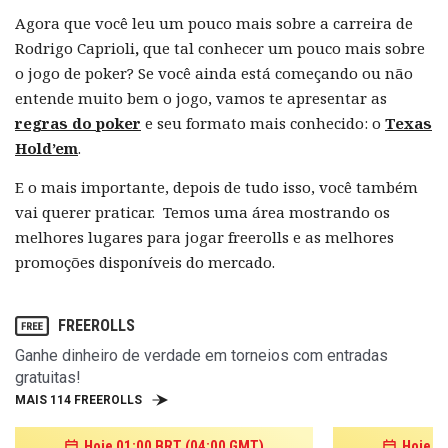
Agora que você leu um pouco mais sobre a carreira de
Rodrigo Caprioli
,
que tal conhecer um pouco mais sobre
o jogo de poker? Se você ainda está começando ou não
entende muito bem o jogo, vamos te apresentar as
regras do poker
e seu formato mais conhecido: o
Texas
Hold’em
.
E o mais importante, depois de tudo isso, você também
vai querer praticar. Temos uma área mostrando os
melhores lugares para jogar freerolls e as melhores
promoções disponíveis do mercado.
FREEROLLS
Ganhe dinheiro de verdade em torneios com entradas
gratuitas!
MAIS 114 FREEROLLS
Hoje 01:00 BRT (04:00 GMT)
Hoje 0