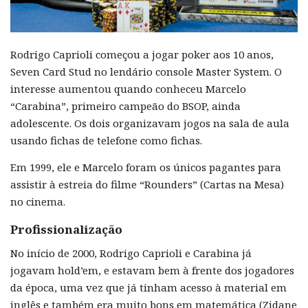
Rodrigo Caprioli começou a jogar poker aos 10 anos,
Seven Card Stud no lendário console Master System. O
interesse aumentou quando conheceu Marcelo
“Carabina”, primeiro campeão do BSOP, ainda
adolescente. Os dois organizavam jogos na sala de aula
usando fichas de telefone como fichas.
Em 1999, ele e Marcelo foram os únicos pagantes para
assistir à estreia do filme “Rounders” (Cartas na Mesa)
no cinema.
Profissionalização
No início de 2000, Rodrigo Caprioli e Carabina já
jogavam hold’em, e estavam bem à frente dos jogadores
da época, uma vez que já tinham acesso à material em
inglês e também era muito bons em matemática (Zidane