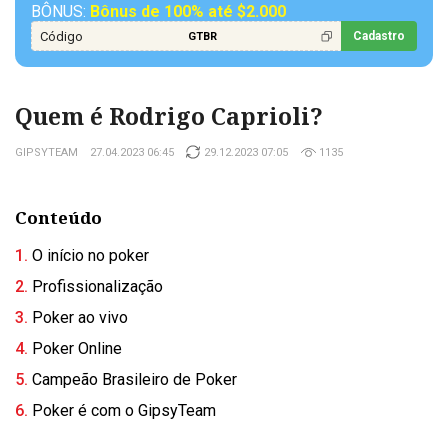
BÔNUS:
Bônus de 100% até $2.000
Código
Cadastro
GTBR
Quem é Rodrigo Caprioli?
GIPSYTEAM
27.04.2023 06:45
29.12.2023 07:05
1135
Conteúdo
O início no poker
Profissionalização
Poker ao vivo
Poker Online
Campeão Brasileiro de Poker
Poker é com o GipsyTeam