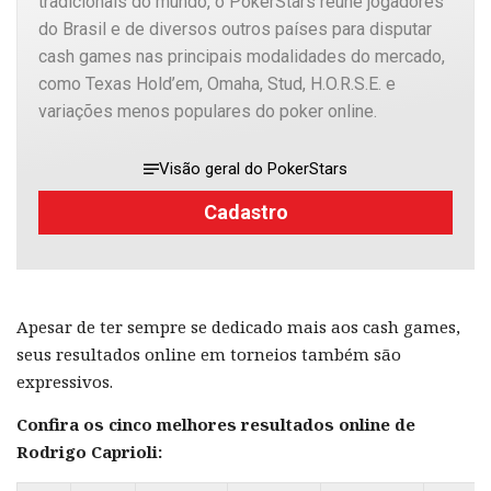
tradicionais do mundo, o PokerStars reúne jogadores
do Brasil e de diversos outros países para disputar
cash games nas principais modalidades do mercado,
como Texas Hold’em, Omaha, Stud, H.O.R.S.E. e
variações menos populares do poker online.
Visão geral do PokerStars
Cadastro
Apesar de ter sempre se dedicado mais aos cash games,
seus resultados online em torneios também são
expressivos.
Confira os cinco melhores resultados online de
Rodrigo Caprioli: