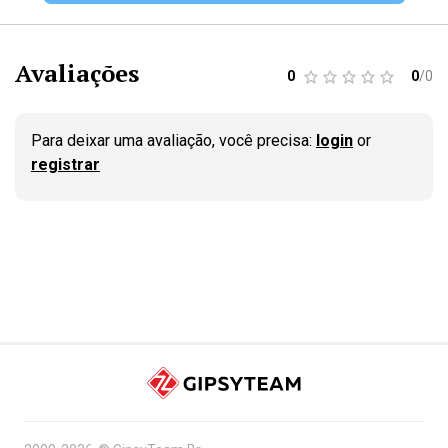
Avaliações
0
0
/
0
Para deixar uma avaliação, você precisa:
login
or
registrar