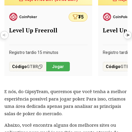
₮5
Level Up Freeroll
Level Up F
Registro tardio 15 minutos
Registro tardio
Código
GTBR
Jogar
Código
GTBR
E nós, do GipsyTeam, queremos que você tenha a melhor
esperiência possível para jogar poker. Para isso, criamos
uma área dedicada apenas para analisar as principais
salas de poker do mercado.
Abaixo, você encontra alguns dos melhores sites ou