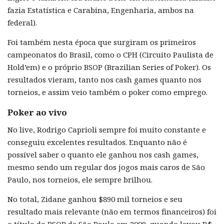
fazia Estatística e Carabina, Engenharia, ambos na
federal).
Foi também nesta época que surgiram os primeiros
campeonatos do Brasil, como o CPH (Circuito Paulista de
Hold’em) e o próprio BSOP (Brazilian Series of Poker). Os
resultados vieram, tanto nos cash games quanto nos
torneios, e assim veio também o poker como emprego.
Poker ao vivo
No live, Rodrigo Caprioli sempre foi muito constante e
conseguiu excelentes resultados. Enquanto não é
possível saber o quanto ele ganhou nos cash games,
mesmo sendo um regular dos jogos mais caros de São
Paulo, nos torneios, ele sempre brilhou.
No total, Zidane ganhou $890 mil torneios e seu
resultado mais relevante (não em termos financeiros) foi