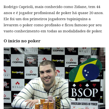
Rodrigo Caprioli, mais conhecido como Zidane, tem 44
anos e é jogador profissional de poker há quase 20 anos.
Ele foi um dos primeiros jogadores tupiniquins a
levarem o poker como profissão e ficou famoso por seu
vasto conhecimento em todas as modalidades de poker.
O início no poker