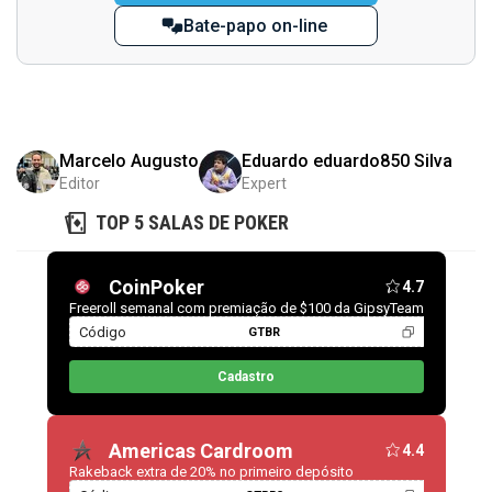
Bate-papo on-line
Marcelo Augusto
Eduardo eduardo850 Silva
Editor
Expert
TOP 5 SALAS DE POKER
CoinPoker
4.7
Freeroll semanal com premiação de $100 da GipsyTeam
Código
GTBR
Cadastro
Americas Cardroom
4.4
Rakeback extra de 20% no primeiro depósito