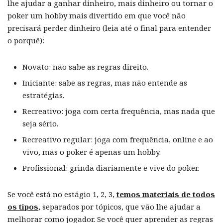
lhe ajudar a ganhar dinheiro, mais dinheiro ou tornar o
poker um hobby mais divertido em que você não
precisará perder dinheiro (leia até o final para entender
o porquê):
Novato: não sabe as regras direito.
Iniciante: sabe as regras, mas não entende as
estratégias.
Recreativo: joga com certa frequência, mas nada que
seja sério.
Recreativo regular: joga com frequência, online e ao
vivo, mas o poker é apenas um hobby.
Profissional: grinda diariamente e vive do poker.
Se você está no estágio 1, 2, 3,
temos materiais de todos
os tipos
, separados por tópicos, que vão lhe ajudar a
melhorar como jogador. Se você quer aprender as regras