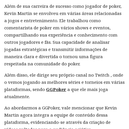
Além de sua carreira de sucesso como jogador de poker,
Kevin Martin se envolveu em várias áreas relacionadas
a jogos e entretenimento. Ele trabalhou como
comentarista de poker em vários shows e eventos,
compartilhando sua experiência e conhecimento com
outros jogadores e fãs. Sua capacidade de analisar
jogadas estratégicas e transmitir informações de
maneira clara e divertida o tornou uma figura
respeitada na comunidade do poker.
Além disso, ele dirige seu próprio canal no Twitch , onde
o vemos jogando as melhores séries e torneios em várias
plataformas, sendo
GGPoker
a que ele mais joga
atualmente.
Ao abordarmos a GGPoker, vale mencionar que Kevin
Martin agora integra a equipe de conteúdo dessa
plataforma, evidenciando-se através da criação de