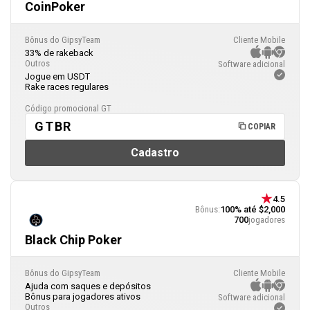
CoinPoker
Bônus do GipsyTeam
Cliente Mobile
33% de rakeback
Outros
Software adicional
Jogue em USDT
Rake races regulares
Código promocional GT
GTBR
COPIAR
Cadastro
4.5
Bônus:
100% até $2,000
700
jogadores
Black Chip Poker
Bônus do GipsyTeam
Cliente Mobile
Ajuda com saques e depósitos
Bônus para jogadores ativos
Software adicional
Outros