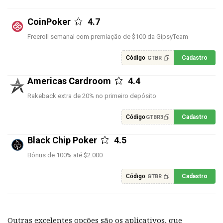
CoinPoker
4.7
Freeroll semanal com premiação de $100 da GipsyTeam
Código
Cadastro
GTBR
Americas Cardroom
4.4
Rakeback extra de 20% no primeiro depósito
Código
Cadastro
GTBR3
Black Chip Poker
4.5
Bônus de 100% até $2.000
Código
Cadastro
GTBR
Outras excelentes opções são os aplicativos, que