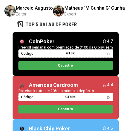
Marcelo Augusto
Matheus 'M Cunha G' Cunha
Editor
Expert
TOP 5 SALAS DE POKER
CoinPoker
4.7
Freeroll semanal com premiação de $100 da GipsyTeam
Código
GTBR
Cadastro
Americas Cardroom
4.4
Rakeback extra de 20% no primeiro depósito
Código
GTBR3
Cadastro
Black Chip Poker
4.5