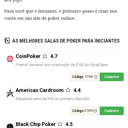
Para você que é iniciante, o primeiro passo é criar sua
conta em um site de poker online:
AS MELHORES SALAS DE POKER PARA INICIANTES
CoinPoker
4.7
Freeroll semanal com premiação de $100 da GipsyTeam
Código
Cadastro
GTBR
Americas Cardroom
4.4
Rakeback extra de 20% no primeiro depósito
Código
Cadastro
GTBR3
Black Chip Poker
4.5