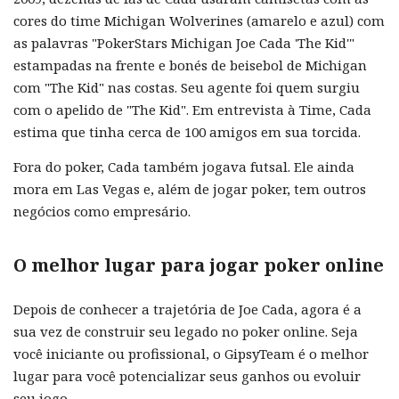
cores do time Michigan Wolverines (amarelo e azul) com
as palavras "PokerStars Michigan Joe Cada 'The Kid'"
estampadas na frente e bonés de beisebol de Michigan
com "The Kid" nas costas. Seu agente foi quem surgiu
com o apelido de "The Kid". Em entrevista à Time, Cada
estima que tinha cerca de 100 amigos em sua torcida.
Fora do poker, Cada também jogava futsal. Ele ainda
mora em Las Vegas e, além de jogar poker, tem outros
negócios como empresário.
O melhor lugar para jogar poker online
Depois de conhecer a trajetória de Joe Cada, agora é a
sua vez de construir seu legado no poker online. Seja
você iniciante ou profissional, o GipsyTeam é o melhor
lugar para você potencializar seus ganhos ou evoluir
seu jogo.