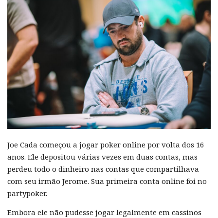
Joe Cada começou a jogar poker online por volta dos 16
anos. Ele depositou várias vezes em duas contas, mas
perdeu todo o dinheiro nas contas que compartilhava
com seu irmão Jerome. Sua primeira conta online foi no
partypoker.
Embora ele não pudesse jogar legalmente em cassinos