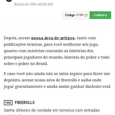
Bônus de 100% até $2.000
Código
Cadastro
GTBR
Depois, acesse
nossa área de artigos
, tanto com
publicações técnicas, para você melhorar seu jogo,
quanto com matérias contando as histórias dos
principais jogadores do mundo, história do poker e tudo
sobre o poker no Brasil.
E caso você não ainda não se sinta seguro para fazer um
depósito, acesse nossa área de freerolls e saiba onde
jogar gratuitamente e ainda assim ganhar dinheiro real:
FREEROLLS
Ganhe dinheiro de verdade em torneios com entradas