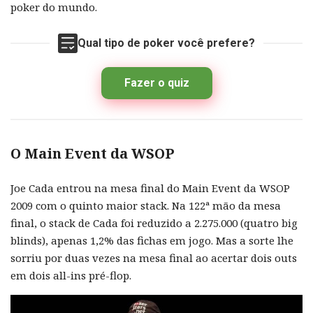
poker do mundo.
Qual tipo de poker você prefere?
Fazer o quiz
O Main Event da WSOP
Joe Cada entrou na mesa final do Main Event da WSOP
2009 com o quinto maior stack. Na 122ª mão da mesa
final, o stack de Cada foi reduzido a 2.275.000 (quatro big
blinds), apenas 1,2% das fichas em jogo. Mas a sorte lhe
sorriu por duas vezes na mesa final ao acertar dois outs
em dois all-ins pré-flop.