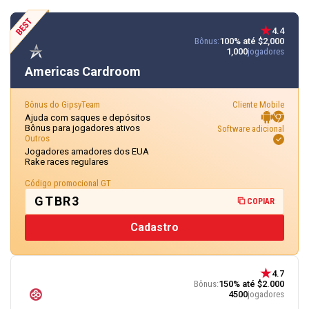
4.4
Bônus:
100% até $2,000
1,000
jogadores
Americas Cardroom
Bônus do GipsyTeam
Cliente Mobile
Ajuda com saques e depósitos
Bônus para jogadores ativos
Software adicional
Outros
Jogadores amadores dos EUA
Rake races regulares
Código promocional GT
GTBR3
COPIAR
Cadastro
4.7
Bônus:
150% até $2.000
4500
jogadores