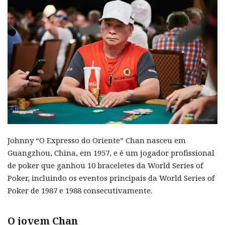
Johnny “O Expresso do Oriente” Chan nasceu em
Guangzhou, China, em 1957, e é um jogador profissional
de poker que ganhou 10 braceletes da World Series of
Poker, incluindo os eventos principais da World Series of
Poker de 1987 e 1988 consecutivamente.
O jovem Chan