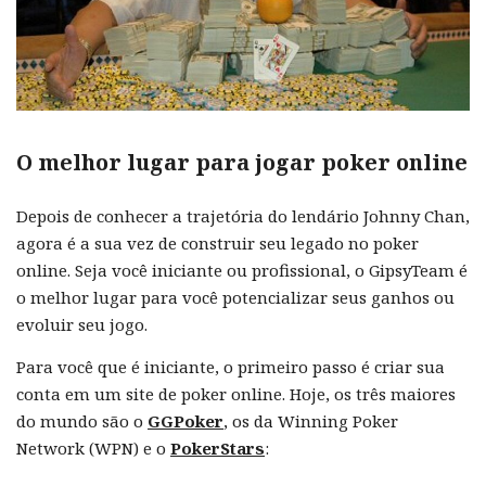
O melhor lugar para jogar poker online
Depois de conhecer a trajetória do lendário Johnny Chan,
agora é a sua vez de construir seu legado no poker
online. Seja você iniciante ou profissional, o GipsyTeam é
o melhor lugar para você potencializar seus ganhos ou
evoluir seu jogo.
Para você que é iniciante, o primeiro passo é criar sua
conta em um site de poker online. Hoje, os três maiores
do mundo são o
GGPoker
, os da Winning Poker
Network (WPN) e o
PokerStars
: