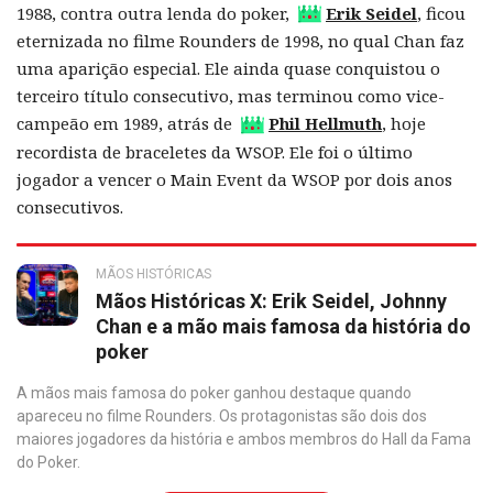
1988, contra outra lenda do poker,
Erik Seidel
, ficou
eternizada no filme Rounders de 1998, no qual Chan faz
uma aparição especial. Ele ainda quase conquistou o
terceiro título consecutivo, mas terminou como vice-
campeão em 1989, atrás de
Phil Hellmuth
, hoje
recordista de braceletes da WSOP. Ele foi o último
jogador a vencer o Main Event da WSOP por dois anos
consecutivos.
MÃOS HISTÓRICAS
Mãos Históricas X: Erik Seidel, Johnny
Chan e a mão mais famosa da história do
poker
A mãos mais famosa do poker ganhou destaque quando
apareceu no filme Rounders. Os protagonistas são dois dos
maiores jogadores da história e ambos membros do Hall da Fama
do Poker.