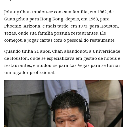
Johnny Chan mudou-se com sua família, em 1962, de
Guangzhou para Hong Kong, depois, em 1968, para
Phoenix, Arizona, e mais tarde, em 1973, para Houston,
Texas, onde sua família possuía restaurantes. Ele
começou a jogar cartas com o pessoal do restaurante.
Quando tinha 21 anos, Chan abandonou a Universidade
de Houston, onde se especializava em gestão de hotéis e
restaurantes, e mudou-se para Las Vegas para se tornar
um jogador profissional.