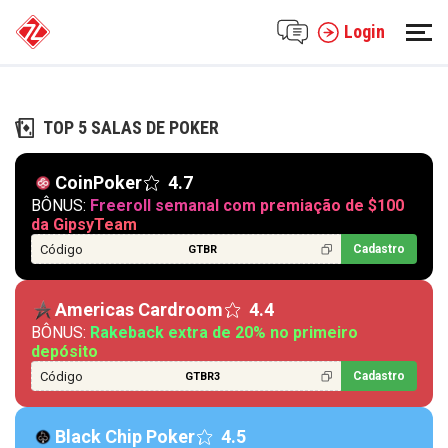
Login
TOP 5 SALAS DE POKER
CoinPoker
4.7
BÔNUS:
Freeroll semanal com premiação de $100
da GipsyTeam
Código
Cadastro
GTBR
Americas Cardroom
4.4
BÔNUS:
Rakeback extra de 20% no primeiro
depósito
Código
Cadastro
GTBR3
Black Chip Poker
4.5