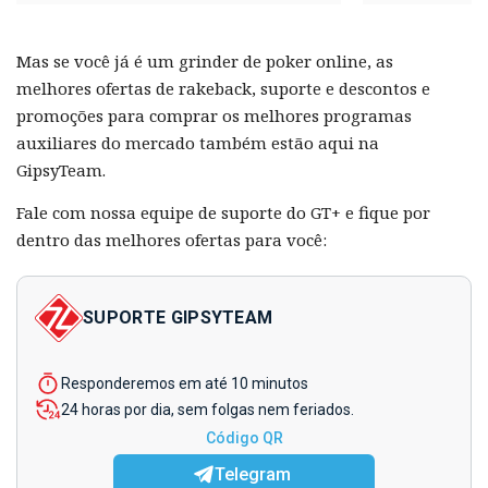
Mas se você já é um grinder de poker online, as
melhores ofertas de rakeback, suporte e descontos e
promoções para comprar os melhores programas
auxiliares do mercado também estão aqui na
GipsyTeam.
Fale com nossa equipe de suporte do GT+ e fique por
dentro das melhores ofertas para você:
SUPORTE GIPSYTEAM
Responderemos em até 10 minutos
24 horas por dia, sem folgas nem feriados.
Código QR
Telegram