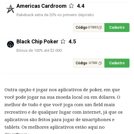
Americas Cardroom
4.4
Rakeback extra de 20% no primeiro depósito
Código
Cadastro
GTBR3
Black Chip Poker
4.5
Bônus de 100% até $2.000
Código
Cadastro
GTBR
Outra opção é jogar nos aplicativos de poker, em que
você pode jogar na sua moeda local ou em dólares. O
melhor de tudo é que você joga com um field mais
recreativo e de qualquer lugar com internet, já que os
aplicativos são feitos para jogar de smartphones e
tablets. Os melhores aplicativos estão aqui no