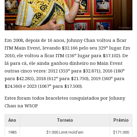
Em 2008, depois de 16 anos, Johnny Chan voltou a ficar
ITM Main Event, levando $32.166 pelo seu 329º lugar. Em
2010, ele voltou a ficar ITM (156º lugar para $57.102). De
lá para cá, ele ainda ganhou dinheiro no Main Event
outras cinco vezes: 2012 (353º para $32.871), 2016 (180º
para $42.285), 2018 (612º para $21.750), 2019 (560º para
$24.560) e 2023 (1067º para $17.500).
Estes foram todos braceletes conquistados por Johnny
Chan na WSOP
Ano
Torneio
Prêmio
1985
$1.000 Limit Hold'em
$171.000