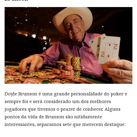
Doyle Brunson é uma grande personalidade do poker e
sempre foi e será considerado um dos melhores
jogadores que tivemos o prazer de conhecer. Alguns
pontos da vida de Brunson são nitidamente
interessantes, separamos sete que merecem destaque: