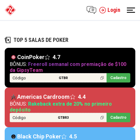
Login
TOP 5 SALAS DE POKER
CoinPoker
4.7
BÔNUS:
Freeroll semanal com premiação de $100
da GipsyTeam
Código
Cadastro
GTBR
Americas Cardroom
4.4
BÔNUS:
Rakeback extra de 20% no primeiro
depósito
Código
Cadastro
GTBR3
Black Chip Poker
4.5