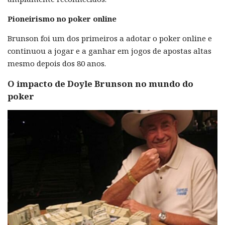
Pioneirismo no poker online
Brunson foi um dos primeiros a adotar o poker online e
continuou a jogar e a ganhar em jogos de apostas altas
mesmo depois dos 80 anos.
O impacto de Doyle Brunson no mundo do
poker