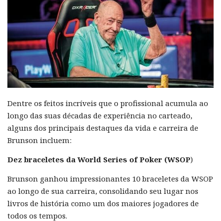
Dentre os feitos incríveis que o profissional acumula ao
longo das suas décadas de experiência no carteado,
alguns dos principais destaques da vida e carreira de
Brunson incluem:
Dez braceletes da World Series of Poker (WSOP
)
Brunson ganhou impressionantes 10 braceletes da WSOP
ao longo de sua carreira, consolidando seu lugar nos
livros de história como um dos maiores jogadores de
todos os tempos.