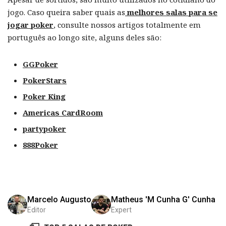
jogo. Caso queira saber quais as
melhores salas para se
jogar poker
, consulte nossos artigos totalmente em
português ao longo site, alguns deles são:
GGPoker
PokerStars
Poker King
Americas CardRoom
partypoker
888Poker
Marcelo Augusto
Matheus 'M Cunha G' Cunha
Editor
Expert