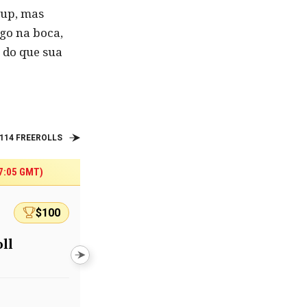
-up, mas
go na boca,
r do que sua
114 FREEROLLS
17:05 GMT)
Hoje 14:30 BRT (17:30 GMT)
$100
$113.1
ll
Daily Beginner - Exclusive
Ticket
Prêmios - ingressos para o torneio