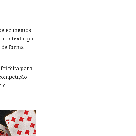
abelecimentos
e contexto que
o de forma
oi feita para
 competição
a e