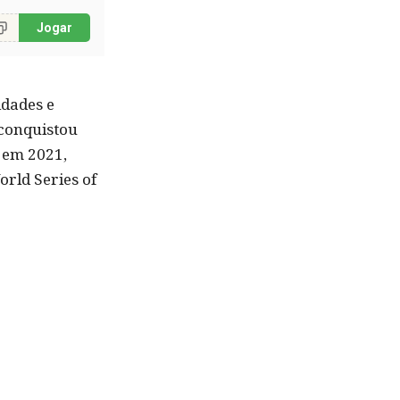
Bônus GT
Jogar
Jogar
idades e
 conquistou
 em 2021,
rld Series of