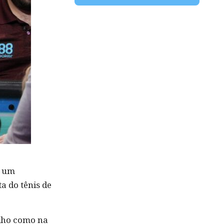
é um
a do tênis de
alho como na