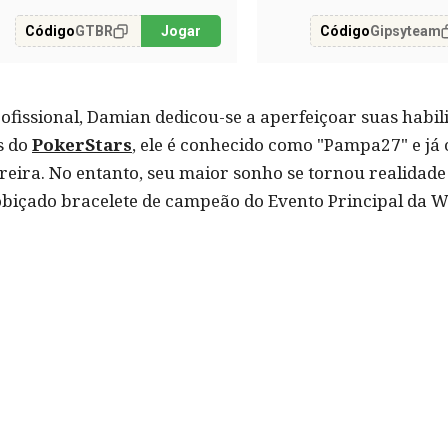
Código
GTBR
Jogar
Código
Gipsyteam
fissional, Damian dedicou-se a aperfeiçoar suas habil
s do
PokerStars
, ele é conhecido como "Pampa27" e já
reira. No entanto, seu maior sonho se tornou realidade
biçado bracelete de campeão do Evento Principal da Wo