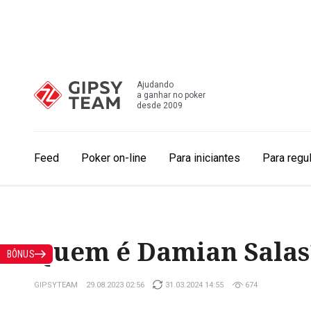
Ajudando
a ganhar no poker
desde 2009
Feed
Poker on-line
Para iniciantes
Para regu
Quem é Damian Salas
BÔNUS
GIPSYTEAM
29.08.2023 02:56
31.03.2024 14:55
674