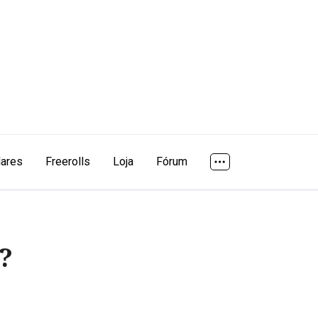
lares
Freerolls
Loja
Fórum
?