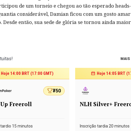
articipou de um torneio e chegou ao tão esperado heads
antia considerável, Damian ficou com um gosto amar
o. Desde então, sua sede de glória se tornou ainda maio
tuitas!
MAIS 
Hoje 14:00 BRT (17:00 GMT)
Hoje 14:05 BRT (
₮50
 Up Freeroll
NLH Silver+ Freero
 tardio 15 minutos
Inscrição tardia 20 minutos