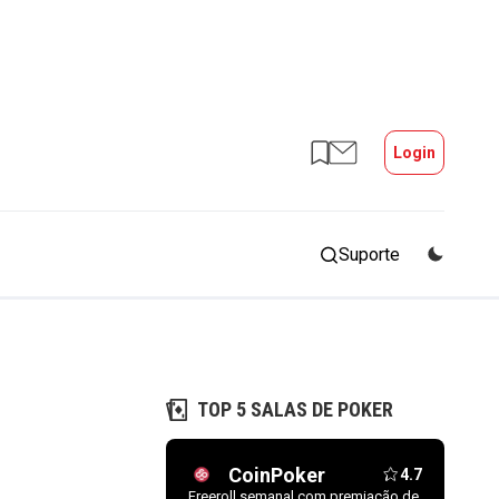
Login
Suporte
TOP 5 SALAS DE POKER
CoinPoker
4.7
Freeroll semanal com premiação de