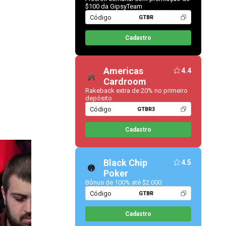
$100 da GipsyTeam
Código
GTBR
Cadastro
Americas
4.4
Cardroom
Rakeback extra de 20% no primeiro
depósito
Código
GTBR3
Cadastro
Black Chip
4.5
Poker
Bônus de 100% até $2.000
Código
GTBR
Cadastro