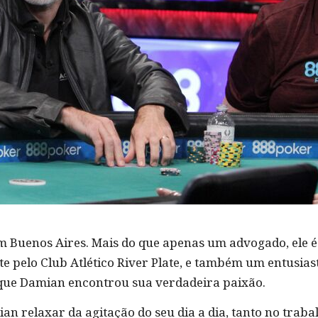
m Buenos Aires. Mais do que apenas um advogado, ele 
 pelo Club Atlético River Plate, e também um entusiast
 que Damian encontrou sua verdadeira paixão.
an relaxar da agitação do seu dia a dia, tanto no trab