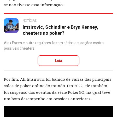
se não tivesse essa informação.
NOTÍCIAS
Imsirovic, Schindler e Bryn Kenney,
cheaters no poker?
Alex Foxen e outro regulares fazem sérias acusações contra
possíveis cheaters.
Leia
Por fim, Ali Imsirovic foi banido de várias das principais
salas de poker online do mundo. Em 2022, ele também
foi suspenso dos eventos da série PokerGO, na qual teve
um bom desempenho em ocasiões anteriores.