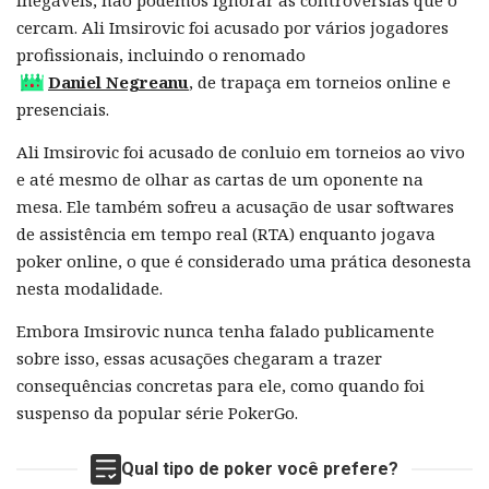
inegáveis, não podemos ignorar as controvérsias que o
cercam. Ali Imsirovic foi acusado por vários jogadores
profissionais, incluindo o renomado
Daniel Negreanu
, de trapaça em torneios online e
presenciais.
Ali Imsirovic foi acusado de conluio em torneios ao vivo
e até mesmo de olhar as cartas de um oponente na
mesa. Ele também sofreu a acusação de usar softwares
de assistência em tempo real (RTA) enquanto jogava
poker online, o que é considerado uma prática desonesta
nesta modalidade.
Embora Imsirovic nunca tenha falado publicamente
sobre isso, essas acusações chegaram a trazer
consequências concretas para ele, como quando foi
suspenso da popular série PokerGo.
Qual tipo de poker você prefere?