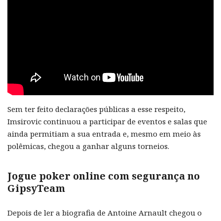
Sem ter feito declarações públicas a esse respeito,
Imsirovic continuou a participar de eventos e salas que
ainda permitiam a sua entrada e, mesmo em meio às
polêmicas, chegou a ganhar alguns torneios.
Jogue poker online com segurança no
GipsyTeam
Depois de ler a biografia de Antoine Arnault chegou o