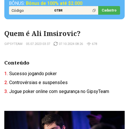
BÔNUS:
Bônus de 100% até $2.000
Código
Cadastro
GTBR
Quem é Ali Imsirovic?
GIPSYTEAM
05.07.2023 03:37
07.10.2024 08:26
678
Conteúdo
Sucesso jogando poker
Controvérsias e suspensões
Jogue poker online com segurança no GipsyTeam