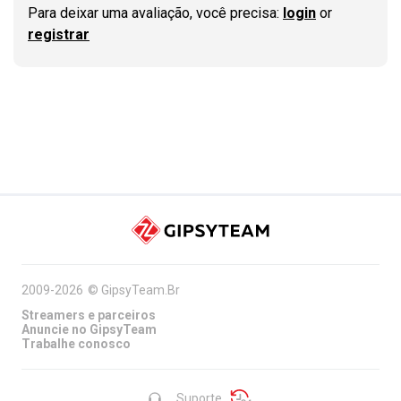
Para deixar uma avaliação, você precisa:
login
or
registrar
2009-2026
©
GipsyTeam.Br
Streamers e parceiros
Anuncie no GipsyTeam
Trabalhe conosco
Suporte