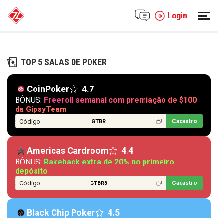
Login
TOP 5 SALAS DE POKER
CoinPoker
4.7
BÔNUS:
Freeroll semanal com premiação de $100
da GipsyTeam
Código
Cadastro
GTBR
Americas Cardroom
4.4
BÔNUS:
Rakeback extra de 20% no primeiro
depósito
Código
Cadastro
GTBR3
Black Chip Poker
4.5