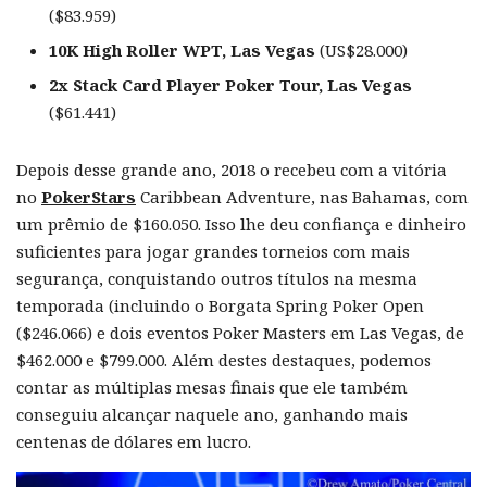
($83.959)
10K High Roller WPT, Las Vegas
(US$28.000)
2x Stack Card Player Poker Tour, Las Vegas
($61.441)
Depois desse grande ano, 2018 o recebeu com a vitória
no
PokerStars
Caribbean Adventure, nas Bahamas, com
um prêmio de $160.050. Isso lhe deu confiança e dinheiro
suficientes para jogar grandes torneios com mais
segurança, conquistando outros títulos na mesma
temporada (incluindo o Borgata Spring Poker Open
($246.066) e dois eventos Poker Masters em Las Vegas, de
$462.000 e $799.000. Além destes destaques, podemos
contar as múltiplas mesas finais que ele também
conseguiu alcançar naquele ano, ganhando mais
centenas de dólares em lucro.