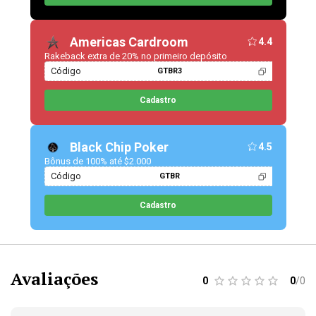
Americas Cardroom
4.4
Rakeback extra de 20% no primeiro depósito
Código
GTBR3
Cadastro
Black Chip Poker
4.5
Bônus de 100% até $2.000
Código
GTBR
Cadastro
Avaliações
0
0
/
0