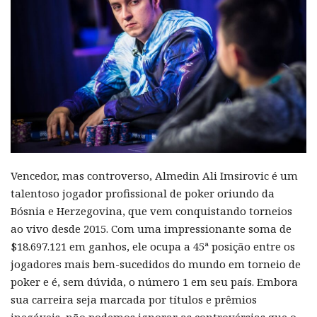
Vencedor, mas controverso, Almedin Ali Imsirovic é um
talentoso jogador profissional de poker oriundo da
Bósnia e Herzegovina, que vem conquistando torneios
ao vivo desde 2015. Com uma impressionante soma de
$18.697.121 em ganhos, ele ocupa a 45ª posição entre os
jogadores mais bem-sucedidos do mundo em torneio de
poker e é, sem dúvida, o número 1 em seu país. Embora
sua carreira seja marcada por títulos e prêmios