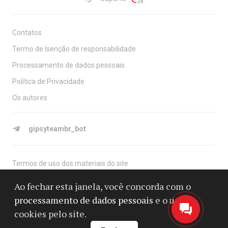
Contatos
Termo de Isenção de responsabilidade
Processamento de dados pessoais
Política de Privacidade
Os autores
gipsyteambr_bot
Termos de uso dos materiais do site
O site é destinado a maiores de 18 anos, é apenas para fins
Ao fechar esta janela, você concorda com o
informativos e não organiza jogos de azar. Conduzimos nossas
processamento de dados pessoais
e o uso de
atividades em total conformidade com a legislação brasileira.
cookies pelo site.