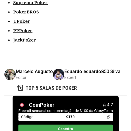
Suprema Poker
PokerBROS
UPoker
PPPoker
JackPoker
Marcelo Augusto
Eduardo eduardo850 Silva
Editor
Expert
TOP 5 SALAS DE POKER
CoinPoker
4.7
Freeroll semanal com premiação de $100 da GipsyTeam
Código
GTBR
Cadastro