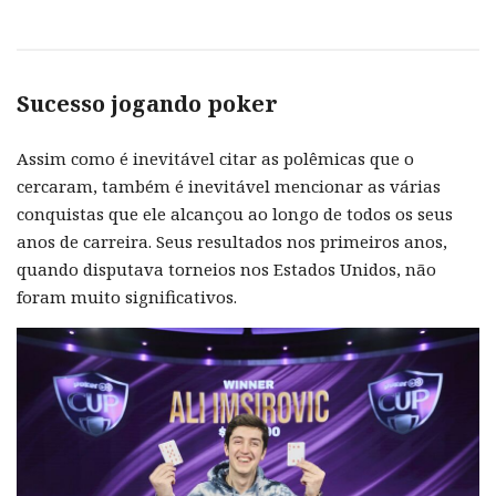
Sucesso jogando poker
Assim como é inevitável citar as polêmicas que o
cercaram, também é inevitável mencionar as várias
conquistas que ele alcançou ao longo de todos os seus
anos de carreira. Seus resultados nos primeiros anos,
quando disputava torneios nos Estados Unidos, não
foram muito significativos.