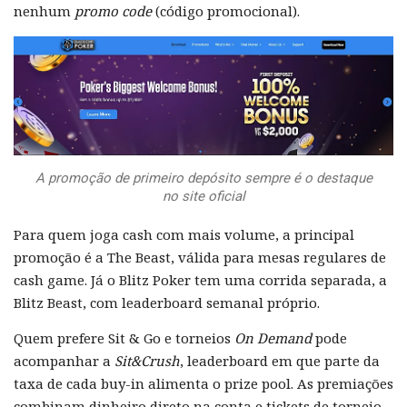
nenhum
promo code
(código promocional).
A promoção de primeiro depósito sempre é o destaque
no site oficial
Para quem joga cash com mais volume, a principal
promoção é a The Beast, válida para mesas regulares de
cash game. Já o Blitz Poker tem uma corrida separada, a
Blitz Beast, com leaderboard semanal próprio.
Quem prefere Sit & Go e torneios
On Demand
pode
acompanhar a
Sit&Crush
, leaderboard em que parte da
taxa de cada buy-in alimenta o prize pool. As premiações
combinam dinheiro direto na conta e tickets de torneio.