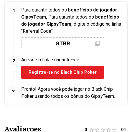
Para garantir todos os
benefícios do jogador
1
GipsyTeam,
Para garantir todos os
benefícios
do jogador GipsyTeam,
digite o código na linha
"Referral Code":
Copiado
GTBR
Acesse o link e cadastre-se:
2
Registre-se no Black Chip Poker
Pronto! Agora você pode jogar no Black Chip
Poker usando todos os bônus do GipsyTeam.
Avaliações
0
0
/
0