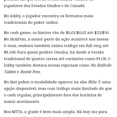
jogadores dos Estados Unidos e do Canadá.
No lobby, o jogador encontra os formatos mais
tradicionais do poker online.
No cash game, os limites vão de $0,01/$0,02 até $25/$50.
No Hold’em, a maior parte da ação acontece nas mesas
6-max, embora também exista tráfego em full ring até
NL100. Para quem prefere Omaha, há desde a versão
tradicional de quatro cartas até variantes como PLO8. O
lobby também destaca mesas especiais como
No Rathole
Tables
e
Bomb Pots
.
No fast poker, a modalidade aparece na aba
Blitz
. É uma
opção disponível, mas com tráfego mais limitado do que
o cash regular, principalmente fora dos horários de
maior movimento.
Nos MTTs, a grade é bem mais ampla. Há buy-ins para