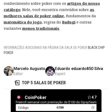
conhecimento sobre poker com os
artigos do nosso
catálogo
. Nele, você encontra conteúdos sobre
as
melhores salas de poker online
, fundamentos da
matemática do jogo
, regras do
Badugi
e outras
variantes
menos tradicionais
.
INFORMAÇÕES ADICIONAIS NA PÁGINA DA SALA DE POKER
BLACK CHIP
POKER
Marcelo Augusto
Eduardo eduardo850 Silva
Editor
Expert
TOP 5 SALAS DE POKER
CoinPoker
4.7
Freeroll semanal com premiação de $100 da GipsyTeam
Código
GTBR