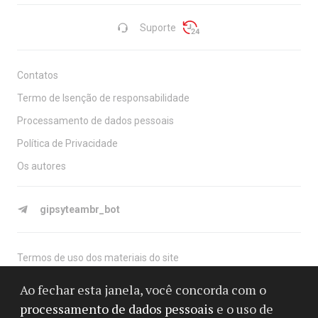
Suporte
Contatos
Termo de Isenção de responsabilidade
Processamento de dados pessoais
Política de Privacidade
Os autores
gipsyteambr_bot
Termos de uso dos materiais do site
O site é destinado a maiores de 18 anos, é apenas para fins
Ao fechar esta janela, você concorda com o
informativos e não organiza jogos de azar. Conduzimos nossas
processamento de dados pessoais
e o uso de
atividades em total conformidade com a legislação brasileira.