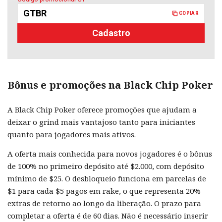
GTBR
COPIAR
Cadastro
Bônus e promoções na Black Chip Poker
A Black Chip Poker oferece promoções que ajudam a
deixar o grind mais vantajoso tanto para iniciantes
quanto para jogadores mais ativos.
A oferta mais conhecida para novos jogadores é o bônus
de 100% no primeiro depósito até $2.000, com depósito
mínimo de $25. O desbloqueio funciona em parcelas de
$1 para cada $5 pagos em rake, o que representa 20%
extras de retorno ao longo da liberação. O prazo para
completar a oferta é de 60 dias. Não é necessário inserir