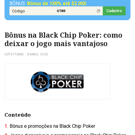
BÔNUS:
Bônus de 100% até $2.000
Código
Cadastro
GTBR
Bônus na Black Chip Poker: como
deixar o jogo mais vantajoso
GIPSYTEAM
8 MAIO, 10:05
Conteúdo
Bônus e promoções na Black Chip Poker