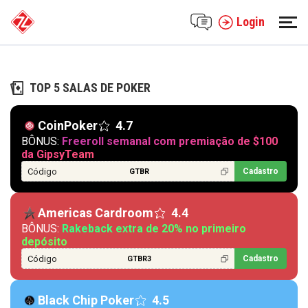
Login
TOP 5 SALAS DE POKER
CoinPoker
4.7
BÔNUS:
Freeroll semanal com premiação de $100
da GipsyTeam
Código
Cadastro
GTBR
Americas Cardroom
4.4
BÔNUS:
Rakeback extra de 20% no primeiro
depósito
Código
Cadastro
GTBR3
Black Chip Poker
4.5