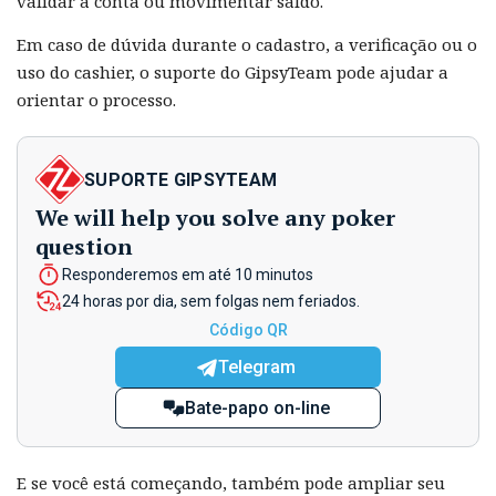
validar a conta ou movimentar saldo.
Em caso de dúvida durante o cadastro, a verificação ou o
uso do cashier, o suporte do GipsyTeam pode ajudar a
orientar o processo.
SUPORTE GIPSYTEAM
We will help you solve any poker
question
Responderemos em até 10 minutos
24 horas por dia, sem folgas nem feriados.
Código QR
Telegram
Bate-papo on-line
E se você está começando, também pode ampliar seu