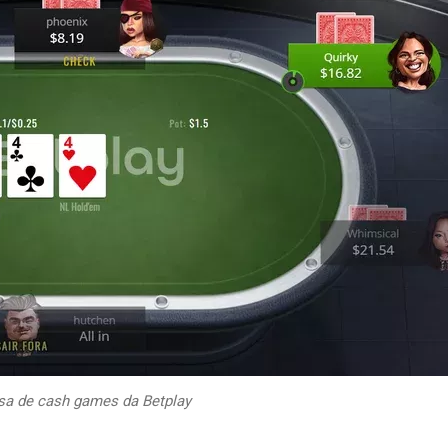
a de cash games da Betplay