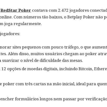
o
RedStar Poker
contava com 2.472 jogadores conectad
online. Com números tão baixos, o Betplay Poker não p
m joga regularmente.
jogadores:
gnorar sites pequenos com pouco tráfego, o que aumen
ntes. Além disso, muitos usuários chegam ao poker atra
a suavizar o nível de dificuldade das mesas.
a 12 opções de moedas digitais, incluindo Bitcoin, Ether
 poker com três cartas na mão inicial, ideal para quem
reencher formulários longos nem passar por verificação