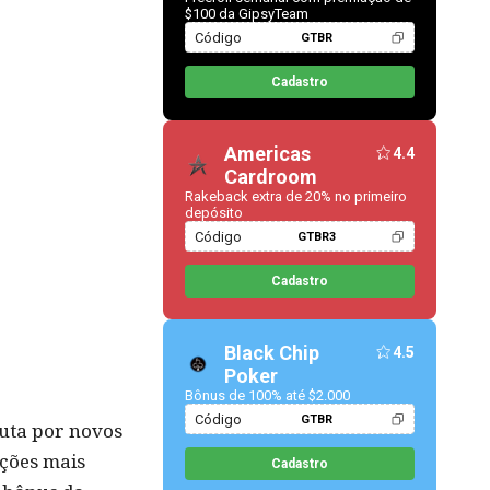
$100 da GipsyTeam
Código
GTBR
Cadastro
Americas
4.4
Cardroom
Rakeback extra de 20% no primeiro
depósito
Código
GTBR3
Cadastro
Black Chip
4.5
Poker
Bônus de 100% até $2.000
Código
GTBR
puta por novos
ições mais
Cadastro