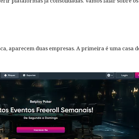
ferir plataformas já consolidadas. Vamos falar sobre o
ca, aparecem duas empresas. A primeira é uma casa d