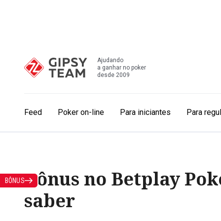
Ajudando
a ganhar no poker
desde 2009
Feed
Poker on-line
Para iniciantes
Para regu
Bônus no Betplay Poke
BÔNUS
saber