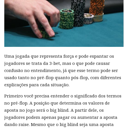
Uma jogada que representa força e pode espantar os
jogadores se trata da 3-bet, mas o que pode causar
confusão no entendimento, já que esse termo pode ser
usado tanto no pré-flop quanto pós-flop, com diferentes
explicações para cada situação.
Primeiro você precisa entender o significado dos termos
no pré-flop. A posição que determina os valores de
aposta no jogo será o big blind. A partir dele, os
jogadores podem apenas pagar ou aumentar a aposta
dando raise. Mesmo que o big blind seja uma aposta