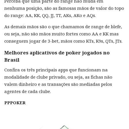
Perceba que uma parte do range não muda em
nenhuma posição, são as famosas mãos de valor do topo
do range: AA, KK, QQ, JJ, TT, AKs, AKo e AQs.
As demais mãos são o que chamamos de range de blefe,
ou seja, não são mãos muito fortes como AA e KK mas
conseguem jogar de 3-bet, mãos como KTs, K9s, QTs, JTs.
Melhores aplicativos de poker jogados no
Brasil
Confira os três principais apps que funcionam na
modalidade de clube privado, ou seja, as fichas não
valem dinheiro e as transações são mediadas pelos
agentes de cada clube.
PPPOKER