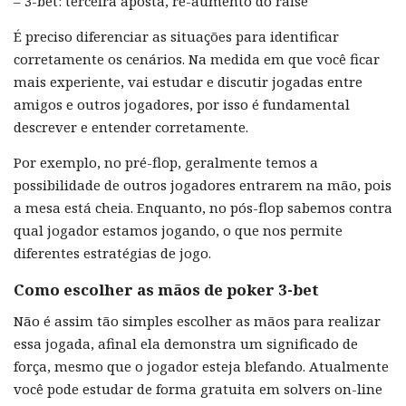
– 3-bet: terceira aposta, re-aumento do raise
É preciso diferenciar as situações para identificar
corretamente os cenários. Na medida em que você ficar
mais experiente, vai estudar e discutir jogadas entre
amigos e outros jogadores, por isso é fundamental
descrever e entender corretamente.
Por exemplo, no pré-flop, geralmente temos a
possibilidade de outros jogadores entrarem na mão, pois
a mesa está cheia. Enquanto, no pós-flop sabemos contra
qual jogador estamos jogando, o que nos permite
diferentes estratégias de jogo.
Como escolher as mãos de poker 3-bet
Não é assim tão simples escolher as mãos para realizar
essa jogada, afinal ela demonstra um significado de
força, mesmo que o jogador esteja blefando. Atualmente
você pode estudar de forma gratuita em solvers on-line