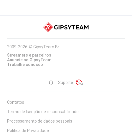
2009-2026
©
GipsyTeam.Br
Streamers e parceiros
Anuncie no GipsyTeam
Trabalhe conosco
Suporte
Contatos
Termo de Isenção de responsabilidade
Processamento de dados pessoais
Política de Privacidade