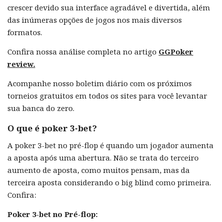
crescer devido sua interface agradável e divertida, além
das inúmeras opções de jogos nos mais diversos
formatos.
Confira nossa análise completa no artigo
GGPoker
review.
Acompanhe nosso boletim diário com os próximos
torneios gratuitos em todos os sites para você levantar
sua banca do zero.
O que é poker 3-bet?
A poker 3-bet no pré-flop é quando um jogador aumenta
a aposta após uma abertura. Não se trata do terceiro
aumento de aposta, como muitos pensam, mas da
terceira aposta considerando o big blind como primeira.
Confira:
Poker 3-bet no Pré-flop: