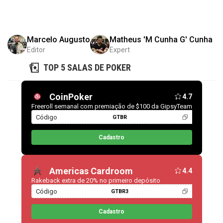
Marcelo Augusto
Matheus 'M Cunha G' Cunha
Editor
Expert
TOP 5 SALAS DE POKER
CoinPoker
4.7
Freeroll semanal com premiação de $100 da GipsyTeam
Código
GTBR
Cadastro
Americas Cardroom
4.4
Rakeback extra de 20% no primeiro depósito
Código
GTBR3
Cadastro