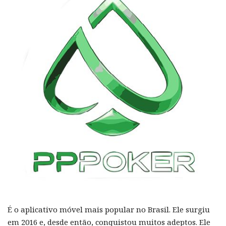
É o aplicativo móvel mais popular no Brasil. Ele surgiu
em 2016 e, desde então, conquistou muitos adeptos. Ele