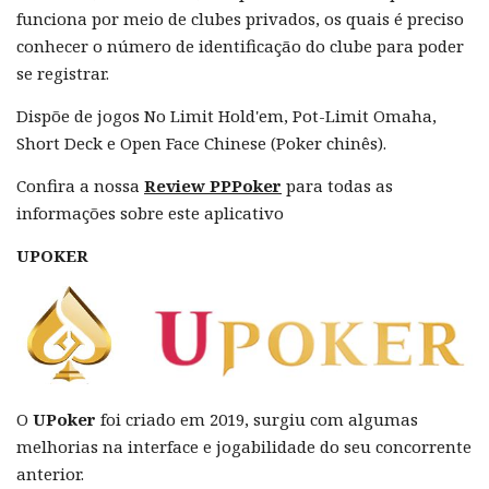
funciona por meio de clubes privados, os quais é preciso
conhecer o número de identificação do clube para poder
se registrar.
Dispõe de jogos No Limit Hold'em, Pot-Limit Omaha,
Short Deck e Open Face Chinese (Poker chinês).
Confira a nossa
Review PPPoker
para todas as
informações sobre este aplicativo
UPOKER
O
UPoker
foi criado em 2019, surgiu com algumas
melhorias na interface e jogabilidade do seu concorrente
anterior.