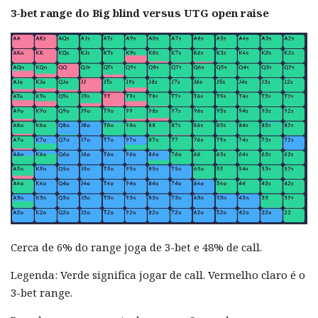
3-bet range do Big blind versus UTG open raise
Cerca de 6% do range joga de 3-bet e 48% de call.
Legenda: Verde significa jogar de call. Vermelho claro é o
3-bet range.