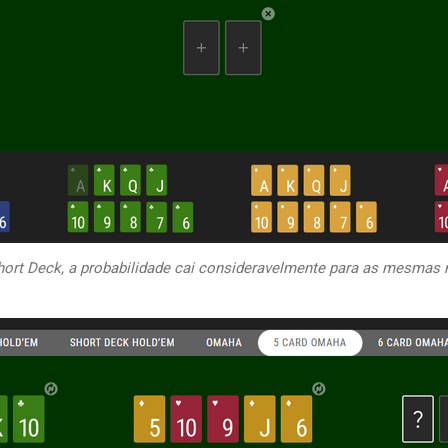
ort Deck, a probabilidade cai consideravelmente para as mesmas