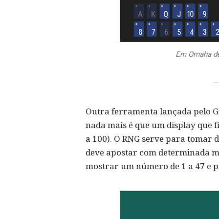
Em Omaha de 
Outra ferramenta lançada pelo 
nada mais é que um display que 
a 100). O RNG serve para tomar d
deve apostar com determinada mã
mostrar um número de 1 a 47 e p