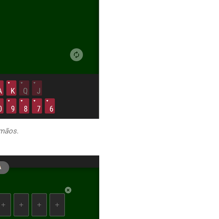
 mãos.