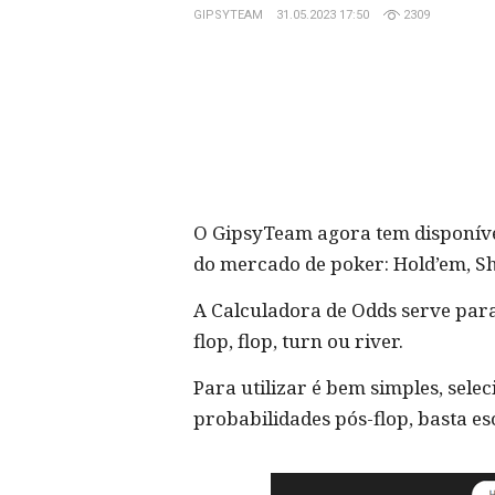
GIPSYTEAM
31.05.2023 17:50
2309
O GipsyTeam agora tem disponív
do mercado de poker: Hold’em, S
A Calculadora de Odds serve para
flop, flop, turn ou river.
Para utilizar é bem simples, sel
probabilidades pós-flop, basta es