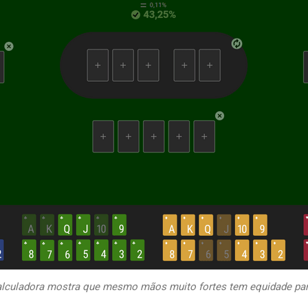
alculadora mostra que mesmo mãos muito fortes tem equidade pa