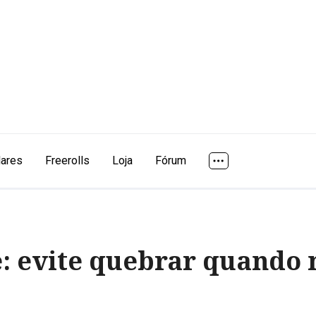
lares
Freerolls
Loja
Fórum
e: evite quebrar quando 