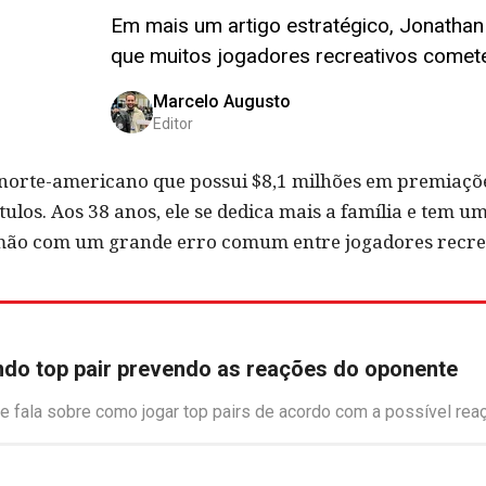
Em mais um artigo estratégico, Jonathan
que muitos jogadores recreativos comet
Marcelo Augusto
Editor
l norte-americano que possui $8,1 milhões em premiaçõe
tulos. Aos 38 anos, ele se dedica mais a família e tem u
 mão com um grande erro comum entre jogadores recre
ando top pair prevendo as reações do oponente
le fala sobre como jogar top pairs de acordo com a possível rea