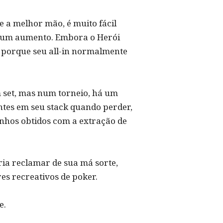
 a melhor mão, é muito fácil
 e um aumento. Embora o Herói
r, porque seu all-in normalmente
m set, mas num torneio, há um
antes em seu stack quando perder,
anhos obtidos com a extração de
ria reclamar de sua má sorte,
es recreativos de poker.
e.