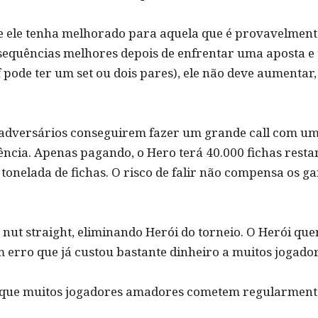
ue ele tenha melhorado para aquela que é provavelmente
s sequências melhores depois de enfrentar uma aposta
f pode ter um set ou dois pares), ele não deve aumenta
os adversários conseguirem fazer um grande call com u
alência. Apenas pagando, o Hero terá 40.000 fichas rest
tonelada de fichas. O risco de falir não compensa os g
 nut straight, eliminando Herói do torneio. O Herói que
 erro que já custou bastante dinheiro a muitos jogador
o que muitos jogadores amadores cometem regularment