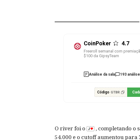
CoinPoker
4.7
Freeroll semanal com premiaç
$100 da GipsyTeam
Análise da sala
193 anális
Código
Cad
GTBR
O river foi o
, completando o st
54.000 e o cutoff aumentou para 3