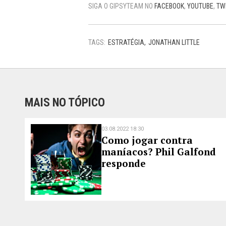
SIGA O GIPSYTEAM NO
FACEBOOK
,
YOUTUBE
,
TW
TAGS:
ESTRATÉGIA
JONATHAN LITTLE
MAIS NO TÓPICO
03.08.2022 18:30
Como jogar contra
maníacos? Phil Galfond
responde