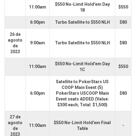
$550 No-Limit Hold'em Day
11:00am
$550
1B
6:00pm
Turbo Satellite to $550 NLH
$80
26 de
agosto
9:00am
Turbo Satellite to $550 NLH
$80
de
2023
$550 No-Limit Hold'em Day
11:00am
$550
1C
Satellite to PokerStars US
COOP Main Event (5)
6:00pm
PokerStars USCOOP Main
$80
Event seats ADDED (Value:
$300 each; Total: $1,500)
27 de
agosto
$550 No-Limit Hold'em Final
11:00am
-
de
Table
2023