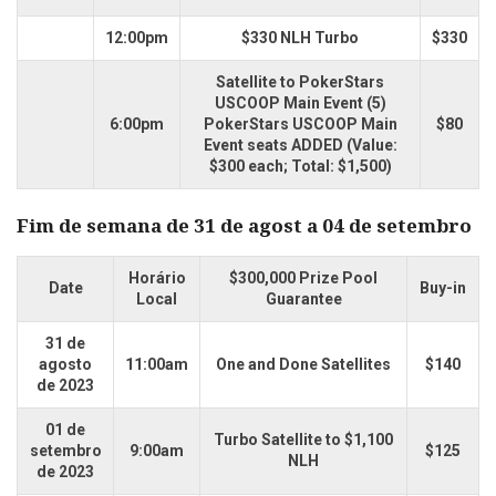
12:00pm
$330 NLH Turbo
$330
Satellite to PokerStars
USCOOP Main Event (5)
6:00pm
PokerStars USCOOP Main
$80
Event seats ADDED (Value:
$300 each; Total: $1,500)
Fim de semana de 31 de agost a 04 de setembro
Horário
$300,000 Prize Pool
Date
Buy-in
Local
Guarantee
31 de
agosto
11:00am
One and Done Satellites
$140
de 2023
01 de
Turbo Satellite to $1,100
setembro
9:00am
$125
NLH
de 2023