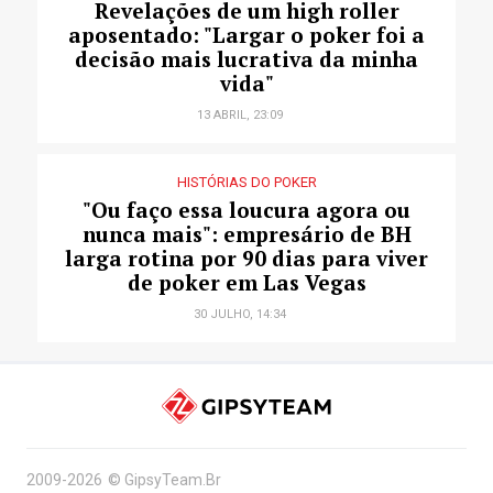
Revelações de um high roller
aposentado: "Largar o poker foi a
decisão mais lucrativa da minha
vida"
13 ABRIL, 23:09
HISTÓRIAS DO POKER
"Ou faço essa loucura agora ou
nunca mais": empresário de BH
larga rotina por 90 dias para viver
de poker em Las Vegas
30 JULHO, 14:34
2009-2026
©
GipsyTeam.Br