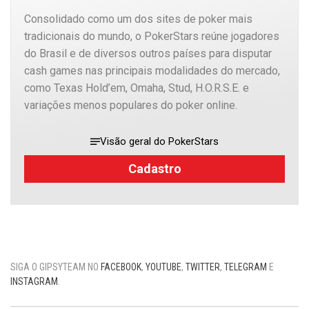
Consolidado como um dos sites de poker mais
tradicionais do mundo, o PokerStars reúne jogadores
do Brasil e de diversos outros países para disputar
cash games nas principais modalidades do mercado,
como Texas Hold’em, Omaha, Stud, H.O.R.S.E. e
variações menos populares do poker online.
Visão geral do PokerStars
Cadastro
SIGA O GIPSYTEAM NO
FACEBOOK
,
YOUTUBE
,
TWITTER
,
TELEGRAM
E
INSTAGRAM
.