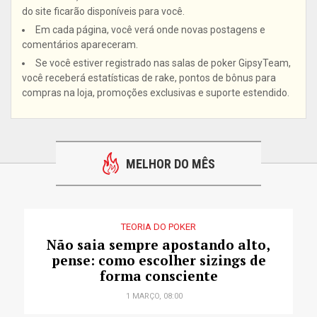
do site ficarão disponíveis para você.
Em cada página, você verá onde novas postagens e
comentários apareceram.
Se você estiver registrado nas salas de poker GipsyTeam,
você receberá estatísticas de rake, pontos de bônus para
compras na loja, promoções exclusivas e suporte estendido.
MELHOR DO MÊS
TEORIA DO POKER
Não saia sempre apostando alto,
pense: como escolher sizings de
forma consciente
1 MARÇO, 08:00