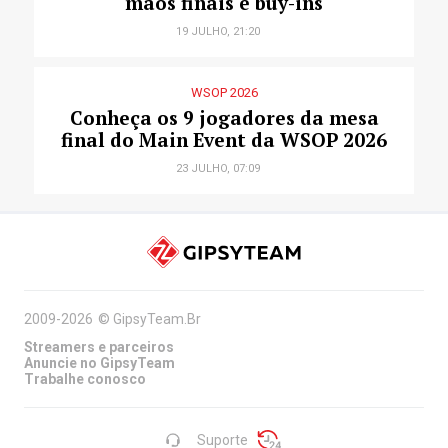
mãos finais e buy-ins
19 JULHO, 21:20
WSOP 2026
Conheça os 9 jogadores da mesa
final do Main Event da WSOP 2026
23 JULHO, 07:09
2009-2026
©
GipsyTeam.Br
Streamers e parceiros
Anuncie no GipsyTeam
Trabalhe conosco
Suporte