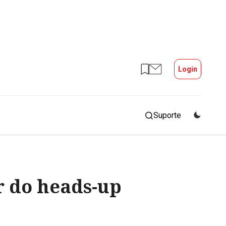
Login
Suporte
r do heads-up