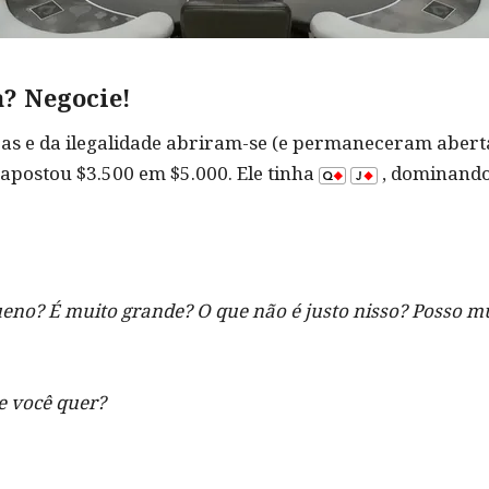
a? Negocie!
ras e da ilegalidade abriram-se (e permaneceram abe
 apostou $3.500 em $5.000. Ele tinha
, dominando
no? É muito grande? O que não é justo nisso? Posso mu
e você quer?