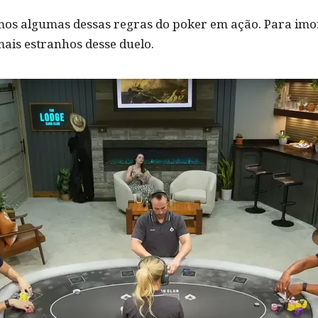
 algumas dessas regras do poker em ação. Para imorta
is estranhos desse duelo.