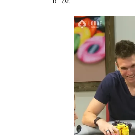
D
–
Ok.