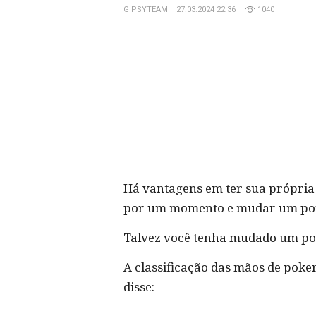
GIPSYTEAM
27.03.2024 22:36
1040
Há vantagens em ter sua própria 
por um momento e mudar um pouc
Talvez você tenha mudado um pouc
A classificação das mãos de poke
disse: