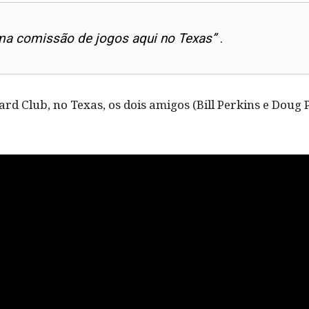
ma comissão de jogos aqui no Texas”
.
ard Club, no Texas, os dois amigos (Bill Perkins e Dou