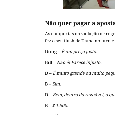
Não quer pagar a apost
As comportas da violação de reg
fez o seu flush de Dama no turn e
Doug
–
É um preço justo.
Bill
–
Não é! Parece injusto.
D
–
É muito grande ou muito peque
B
–
Sim.
D
–
Bem, dentro do razoável, o qu
B
–
$ 1.500.