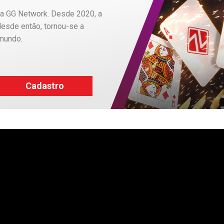
a GG Network. Desde 2020, a
desde então, tornou-se a
 mundo.
Cadastro