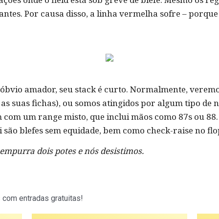
ntes. Por causa disso, a linha vermelha sofre – porque
óbvio amador, seu stack é curto. Normalmente, veremo
 as suas fichas), ou somos atingidos por algum tipo de 
m com um range misto, que inclui mãos como 87s ou 88
 são blefes sem equidade, bem como check-raise no flop
 empurra dois potes e nós desistimos.
 com entradas gratuitas!