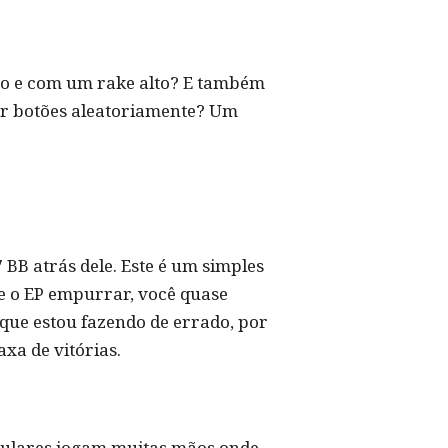
ão e com um rake alto? E também
tar botões aleatoriamente? Um
BB atrás dele. Este é um simples
 Se o EP empurrar, você quase
o que estou fazendo de errado, por
xa de vitórias.
egulares jogam muitas mãos onde