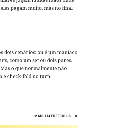
 eles pagam muito, mas no final
s dois cenários: ou é um maníaco
nuts, como um set ou dois pares.
. Mas o que normalmente não
 e check-fold no turn.
MAIS 114 FREEROLLS