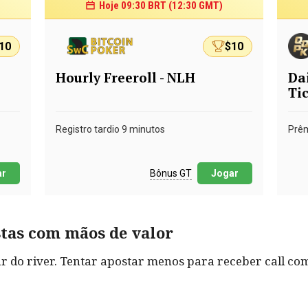
Hoje 09:30 BRT (12:30 GMT)
10
$10
Hourly Freeroll - NLH
Dai
Ti
Registro tardio 9 minutos
Prêm
Bônus GT
ar
Jogar
stas com mãos de valor
ar do river. Tentar apostar menos para receber call c