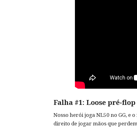
Falha #1: Loose pré-flo
Nosso herói joga NL50 no GG, e o 
direito de jogar mãos que perdem