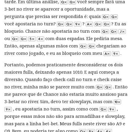
tarde. Em última análise,
você sempre fará uma
3-bet no river se aparecer a oportunidade, mas a
pergunta que precisa ser respondida é: quais
você apostaria no turn?
?
? Eu as
bloqueio. Chance não apostaria no turn com
ou
com duas espadas. Ele pediria mesa.
Então, apenas algumas mãos com
chegariam ao
river como jogado, e eu as bloqueio com meu
.
Portanto, podemos praticamente desconsiderar os dois
maiores fulls, deixando apenas 1010. E aqui começa a
diversão. Quando faço check-call no turn e check-raise
no river, minha mão se parece muito com
. Então
me parece que de Chance não estaria muito ansioso para
3-betar no river. Sim, devo ter slowplays, mas com
, eu apostaria no turn, assim como com
,
porque essas mãos não são para armadilhas e slowplay,
mas para a linha bet-bet. Meus fulls neste river são A9 e
Q9. Bem, eu poderia ter algo como
,