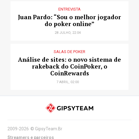
ENTREVISTA
Juan Pardo: “Sou o melhor jogador
do poker online”
28 JULHO, 22:04
SALAS DE POKER
Análise de sites: o novo sistema de
rakeback do CoinPoker, o
CoinRewards
7 ABRIL, 02:00
2009-2026
©
GipsyTeam.Br
Streamers e parceiros