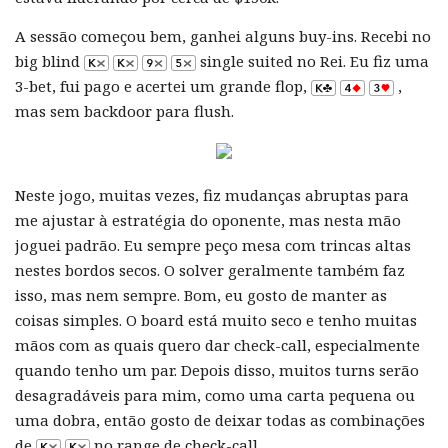
A sessão começou bem, ganhei alguns buy-ins. Recebi no
big blind
single suited no Rei. Eu fiz uma
3-bet, fui pago e acertei um grande flop,
,
mas sem backdoor para flush.
Neste jogo, muitas vezes, fiz mudanças abruptas para
me ajustar à estratégia do oponente, mas nesta mão
joguei padrão. Eu sempre peço mesa com trincas altas
nestes bordos secos. O solver geralmente também faz
isso, mas nem sempre. Bom, eu gosto de manter as
coisas simples. O board está muito seco e tenho muitas
mãos com as quais quero dar check-call, especialmente
quando tenho um par. Depois disso, muitos turns serão
desagradáveis ​​para mim, como uma carta pequena ou
uma dobra, então gosto de deixar todas as combinações
de
no range de check-call.