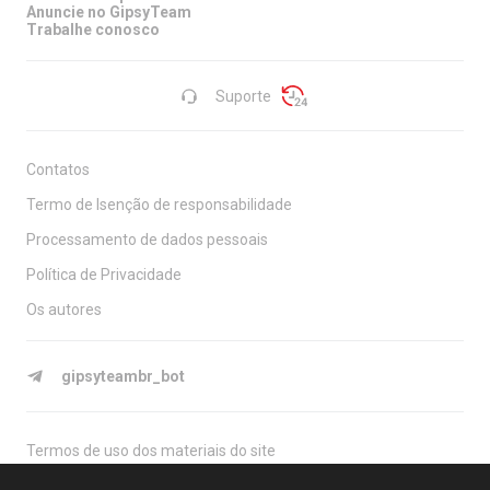
Anuncie no GipsyTeam
Trabalhe conosco
Suporte
Contatos
Termo de Isenção de responsabilidade
Processamento de dados pessoais
Política de Privacidade
Os autores
gipsyteambr_bot
Termos de uso dos materiais do site
O site é destinado a maiores de 18 anos, é apenas para fins