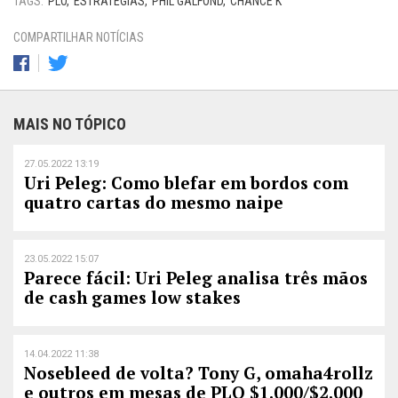
TAGS:
PLO
ESTRATÉGIAS
PHIL GALFOND
CHANCE K
COMPARTILHAR NOTÍCIAS
MAIS NO TÓPICO
27.05.2022 13:19
Uri Peleg: Como blefar em bordos com
quatro cartas do mesmo naipe
23.05.2022 15:07
Parece fácil: Uri Peleg analisa três mãos
de cash games low stakes
14.04.2022 11:38
Nosebleed de volta? Tony G, omaha4rollz
e outros em mesas de PLO $1.000/$2.000