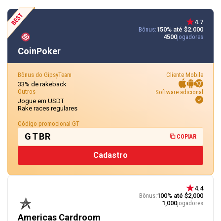
4.7
Bônus:
150% até $2.000
4500
jogadores
CoinPoker
Bônus do GipsyTeam
Cliente Mobile
33% de rakeback
Outros
Software adicional
Jogue em USDT
Rake races regulares
Código promocional GT
GTBR
COPIAR
Cadastro
4.4
Bônus:
100% até $2,000
1,000
jogadores
Americas Cardroom