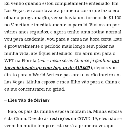
Eu venho quando estou completamente entediado. Em
Las Vegas, eu acordava e a primeira coisa que fazia era
olhar a programação, ver se havia um torneio de $1.100
no Venetian e imediatamente ia para lá. Vivi assim por
vários anos seguidos, e agora tenho uma rotina normal,
vou para academia, vou para a cama na hora certa. Este
é provavelmente o período mais longo sem poker na
minha vida, até fiquei entediado. Em abril irei para o
WPT na Flórida (
ed. – nesta série, Chance já ganhou
um
torneio heads-up com buy-in de $10.000
), depois vou
direto para a World Series e passarei o verão inteiro em
Las Vegas. Minha esposa e meu filho vão para a China e
eu me concentrarei no grind.
– Eles vão de férias?
– Não, os pais da minha esposa moram lá. Minha esposa
é da China. Devido às restrições da COVID-19, eles não se
veem há muito tempo e esta será a primeira vez que