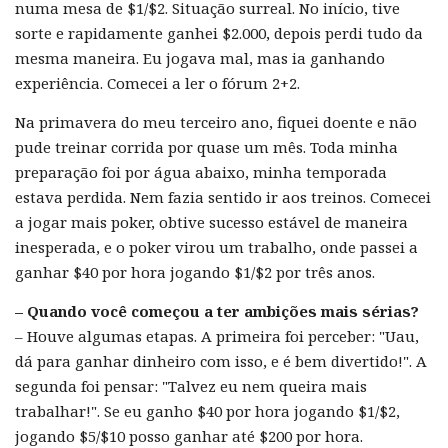
numa mesa de $1/$2. Situação surreal. No início, tive
sorte e rapidamente ganhei $2.000, depois perdi tudo da
mesma maneira. Eu jogava mal, mas ia ganhando
experiência. Comecei a ler o fórum 2+2.
Na primavera do meu terceiro ano, fiquei doente e não
pude treinar corrida por quase um mês. Toda minha
preparação foi por água abaixo, minha temporada
estava perdida. Nem fazia sentido ir aos treinos. Comecei
a jogar mais poker, obtive sucesso estável de maneira
inesperada, e o poker virou um trabalho, onde passei a
ganhar $40 por hora jogando $1/$2 por três anos.
– Quando você começou a ter ambições mais sérias?
– Houve algumas etapas. A primeira foi perceber: "Uau,
dá para ganhar dinheiro com isso, e é bem divertido!". A
segunda foi pensar: "Talvez eu nem queira mais
trabalhar!". Se eu ganho $40 por hora jogando $1/$2,
jogando $5/$10 posso ganhar até $200 por hora.