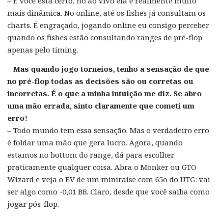
– E você está certo, no ao vivo ela é realmente muito
mais dinâmica. No online, até os fishes já consultam os
charts. É engraçado, jogando online eu consigo perceber
quando os fishes estão consultando ranges de pré-flop
apenas pelo timing.
– Mas quando jogo torneios, tenho a sensação de que
no pré-flop todas as decisões são ou corretas ou
incorretas. É o que a minha intuição me diz. Se abro
uma mão errada, sinto claramente que cometi um
erro!
– Todo mundo tem essa sensação. Mas o verdadeiro erro
é foldar uma mão que gera lucro. Agora, quando
estamos no bottom do range, dá para escolher
praticamente qualquer coisa. Abra o Monker ou GTO
Wizard e veja o EV de um miniraise com 65o do UTG: vai
ser algo como -0,01 BB. Claro, desde que você saiba como
jogar pós-flop.