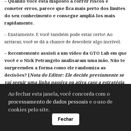
– Quando você está disposto a correr riscos e
cometer erros, parece que fica mais perto dos limites
do seu conhecimento e consegue ampliá-los mais
rapidamente.
– Exatamente. E você também pode estar certo! Ao
arriscar, você se dá a chance de descobrir algo incrível.
– Recentemente assisti a um vídeo da GTO Lab em que
você e o Nick Petrangelo analisaram uma mão. Não te
surpreendeu a forma como ele randomiza as
decisões? [
Nota do Editor: Ele decide previamente se
vai seguir uma linha passiva ou ativa caso a estratégia
seja mista – nota GT.]
Ao fechar esta janela, você concorda com o
processamento de dados pessoais
e o uso de
– Não me surpreendeu, afinal conheço o Nick há muito
tempo. Acho que, do ponto de vista metodológico, o que
cookies pelo site.
ele faz é um erro. Mas não estou convencido de que seja
Fechar
um erro significativo o suficiente para fazer alguma
diferença real.