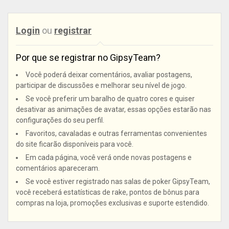
Login
ou
registrar
Por que se registrar no GipsyTeam?
Você poderá deixar comentários, avaliar postagens,
participar de discussões e melhorar seu nível de jogo.
Se você preferir um baralho de quatro cores e quiser
desativar as animações de avatar, essas opções estarão nas
configurações do seu perfil.
Favoritos, cavaladas e outras ferramentas convenientes
do site ficarão disponíveis para você.
Em cada página, você verá onde novas postagens e
comentários apareceram.
Se você estiver registrado nas salas de poker GipsyTeam,
você receberá estatísticas de rake, pontos de bônus para
compras na loja, promoções exclusivas e suporte estendido.