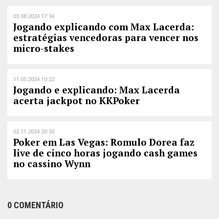
03.08.2024 17:34
Jogando explicando com Max Lacerda:
estratégias vencedoras para vencer nos
micro-stakes
11.05.2024 10:22
Jogando e explicando: Max Lacerda
acerta jackpot no KKPoker
02.11.2024 20:50
Poker em Las Vegas: Romulo Dorea faz
live de cinco horas jogando cash games
no cassino Wynn
0 COMENTÁRIO