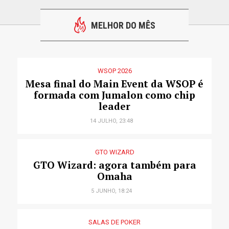
MELHOR DO MÊS
WSOP 2026
Mesa final do Main Event da WSOP é
formada com Jumalon como chip
leader
14 JULHO, 23:48
GTO WIZARD
GTO Wizard: agora também para
Omaha
5 JUNHO, 18:24
SALAS DE POKER