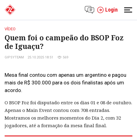
Login
VÍDEO
Quem foi o campeão do BSOP Foz
de Iguaçu?
GIPSYTEAM
25.10.2025 18:51
569
Mesa final contou com apenas um argentino e pagou
mais de R$ 300.000 para os dois finalistas após um
acordo.
O BSOP Foz foi disputado entre os dias 01 e 08 de outubro.
Apenas o Main Event contou com 708 entradas.
Mostramos os melhores momentos do Dia 2, com 32
jogadores, até a formação da mesa final final.