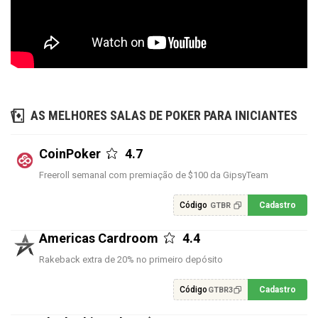
AS MELHORES SALAS DE POKER PARA INICIANTES
CoinPoker
4.7
Freeroll semanal com premiação de $100 da GipsyTeam
Código
Cadastro
GTBR
Americas Cardroom
4.4
Rakeback extra de 20% no primeiro depósito
Código
Cadastro
GTBR3