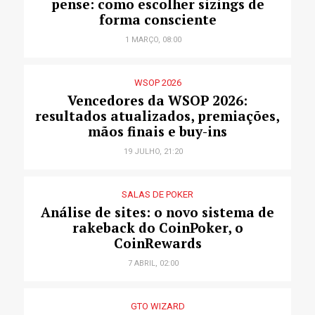
pense: como escolher sizings de
forma consciente
1 MARÇO, 08:00
WSOP 2026
Vencedores da WSOP 2026:
resultados atualizados, premiações,
mãos finais e buy-ins
19 JULHO, 21:20
SALAS DE POKER
Análise de sites: o novo sistema de
rakeback do CoinPoker, o
CoinRewards
7 ABRIL, 02:00
GTO WIZARD