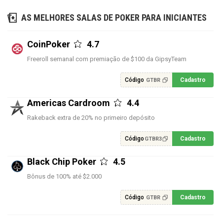
AS MELHORES SALAS DE POKER PARA INICIANTES
CoinPoker
4.7
Freeroll semanal com premiação de $100 da GipsyTeam
Código
Cadastro
GTBR
Americas Cardroom
4.4
Rakeback extra de 20% no primeiro depósito
Código
Cadastro
GTBR3
Black Chip Poker
4.5
Bônus de 100% até $2.000
Código
Cadastro
GTBR