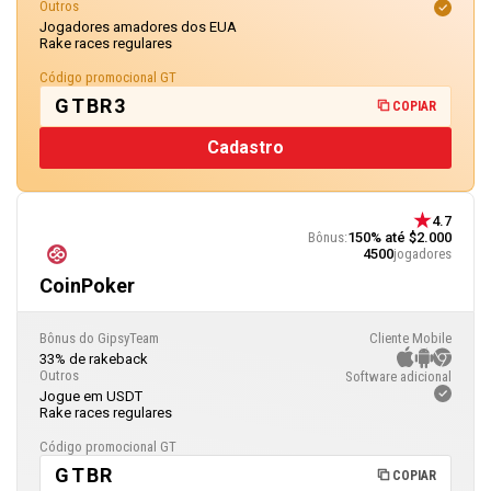
Outros
Jogadores amadores dos EUA
Rake races regulares
Código promocional GT
GTBR3
COPIAR
Cadastro
4.7
Bônus:
150% até $2.000
4500
jogadores
CoinPoker
Bônus do GipsyTeam
Cliente Mobile
33% de rakeback
Outros
Software adicional
Jogue em USDT
Rake races regulares
Código promocional GT
GTBR
COPIAR