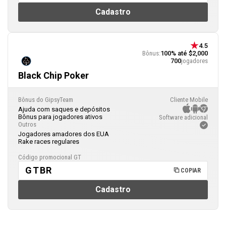
Cadastro
4.5
Bônus:
100% até $2,000
700
jogadores
Black Chip Poker
Bônus do GipsyTeam
Cliente Mobile
Ajuda com saques e depósitos
Bônus para jogadores ativos
Software adicional
Outros
Jogadores amadores dos EUA
Rake races regulares
Código promocional GT
GTBR
COPIAR
Cadastro