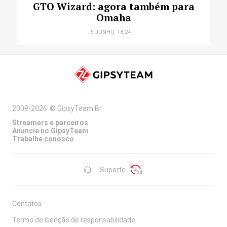
GTO Wizard: agora também para
Omaha
5 JUNHO, 18:24
2009-2026
©
GipsyTeam.Br
Streamers e parceiros
Anuncie no GipsyTeam
Trabalhe conosco
Suporte
Contatos
Termo de Isenção de responsabilidade