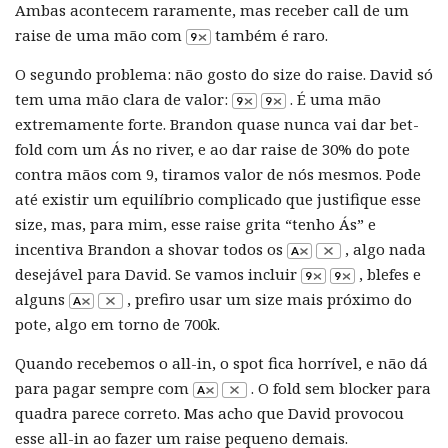
Ambas acontecem raramente, mas receber call de um
raise de uma mão com
também é raro.
O segundo problema: não gosto do size do raise. David só
tem uma mão clara de valor:
. É uma mão
extremamente forte. Brandon quase nunca vai dar bet-
fold com um Ás no river, e ao dar raise de 30% do pote
contra mãos com 9, tiramos valor de nós mesmos. Pode
até existir um equilíbrio complicado que justifique esse
size, mas, para mim, esse raise grita “tenho Ás” e
incentiva Brandon a shovar todos os
, algo nada
desejável para David. Se vamos incluir
, blefes e
alguns
, prefiro usar um size mais próximo do
pote, algo em torno de 700k.
Quando recebemos o all-in, o spot fica horrível, e não dá
para pagar sempre com
. O fold sem blocker para
quadra parece correto. Mas acho que David provocou
esse all-in ao fazer um raise pequeno demais.