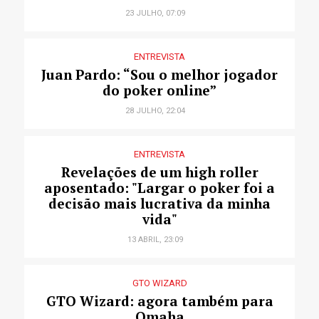
23 JULHO, 07:09
ENTREVISTA
Juan Pardo: “Sou o melhor jogador
do poker online”
28 JULHO, 22:04
ENTREVISTA
Revelações de um high roller
aposentado: "Largar o poker foi a
decisão mais lucrativa da minha
vida"
13 ABRIL, 23:09
GTO WIZARD
GTO Wizard: agora também para
Omaha