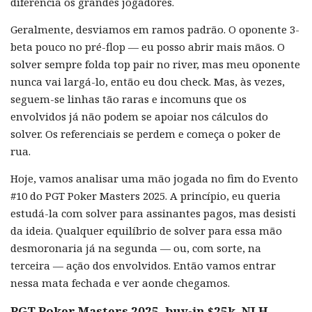
diferencia os grandes jogadores.
Geralmente, desviamos em ramos padrão. O oponente 3-
beta pouco no pré-flop — eu posso abrir mais mãos. O
solver sempre folda top pair no river, mas meu oponente
nunca vai largá-lo, então eu dou check. Mas, às vezes,
seguem-se linhas tão raras e incomuns que os
envolvidos já não podem se apoiar nos cálculos do
solver. Os referenciais se perdem e começa o poker de
rua.
Hoje, vamos analisar uma mão jogada no fim do Evento
#10 do PGT Poker Masters 2025. A princípio, eu queria
estudá-la com solver para assinantes pagos, mas desisti
da ideia. Qualquer equilíbrio de solver para essa mão
desmoronaria já na segunda — ou, com sorte, na
terceira — ação dos envolvidos. Então vamos entrar
nessa mata fechada e ver aonde chegamos.
PGT Poker Masters 2025, buy-in $25k, NLH