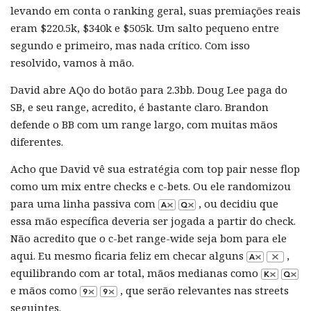
levando em conta o ranking geral, suas premiações reais
eram $220.5k, $340k e $505k. Um salto pequeno entre
segundo e primeiro, mas nada crítico. Com isso
resolvido, vamos à mão.
David abre AQo do botão para 2.3bb. Doug Lee paga do
SB, e seu range, acredito, é bastante claro. Brandon
defende o BB com um range largo, com muitas mãos
diferentes.
Acho que David vê sua estratégia com top pair nesse flop
como um mix entre checks e c-bets. Ou ele randomizou
para uma linha passiva com
, ou decidiu que
essa mão específica deveria ser jogada a partir do check.
Não acredito que o c-bet range-wide seja bom para ele
aqui. Eu mesmo ficaria feliz em checar alguns
,
equilibrando com ar total, mãos medianas como
e mãos como
, que serão relevantes nas streets
seguintes.