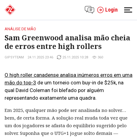
Login
ANÁLISE DE MÃO
Sam Greenwood analisa mão cheia
de erros entre high rollers
GIPSYTEAM
24.11.2025 23:46
25.11.2025 10:28
360
O high roller canadense analisa inúmeros erros em uma
mão do top-3
de um torneio com buy-in de $25k, na
qual David Coleman foi blefado por alguém
representando exatamente uma quadra.
Em 2025, qualquer mão pode ser analisada no solver…
bem, de certa forma. A solução real muda toda vez que
um dos jogadores se afasta do equilíbrio sugerido pelo
solver. Suponha que o UTG+1 jogue solto demais —