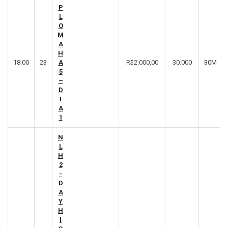
P
L
O
M
A
H
18:00
23
A
R$2.000,00
30.000
30M
5
–
D
I
A
1
N
L
H
2
-
D
A
Y
H
I