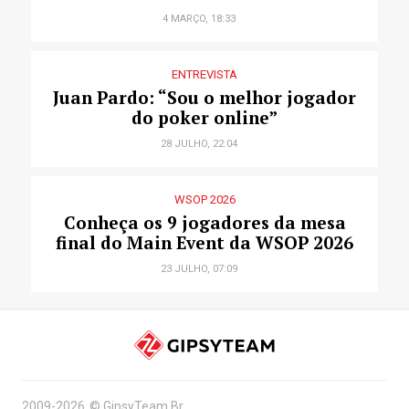
4 MARÇO, 18:33
ENTREVISTA
Juan Pardo: “Sou o melhor jogador
do poker online”
28 JULHO, 22:04
WSOP 2026
Conheça os 9 jogadores da mesa
final do Main Event da WSOP 2026
23 JULHO, 07:09
2009-2026
©
GipsyTeam.Br