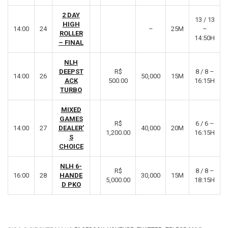
2 DAY
13 / 13
HIGH
14:00
24
–
25M
–
ROLLER
14:50H
– FINAL
NLH
DEEPST
R$
8 / 8 –
14:00
26
50,000
15M
ACK
500.00
16:15H
TURBO
MIXED
GAMES
R$
6 / 6 –
14:00
27
DEALER’
40,000
20M
1,200.00
16:15H
S
CHOICE
NLH 6-
R$
8 / 8 –
16:00
28
HANDE
30,000
15M
5,000.00
18:15H
D PKO