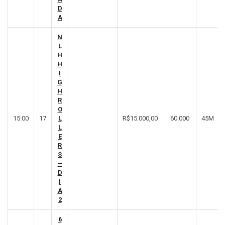
D
A
N
L
H
H
I
G
H
R
O
15:00
17
L
R$15.000,00
60.000
45M
L
E
R
S
–
D
I
A
2
6