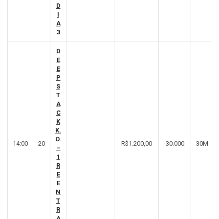
D
I
A
3
D
E
E
P
S
T
A
C
K
K.
O.
14:00
20
R$1.200,00
30.000
30M
–
1
R
E
E
N
T
R
A