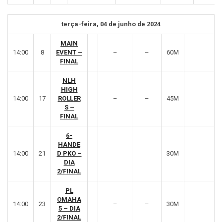
terça-feira, 04 de junho de 2024
MAIN
14:00
8
EVENT –
–
–
60M
FINAL
NLH
HIGH
14:00
17
ROLLER
–
–
45M
S –
FINAL
6-
HANDE
14:00
21
D PKO –
30M
DIA
2/FINAL
PL
OMAHA
14:00
23
–
–
30M
5 – DIA
2/FINAL