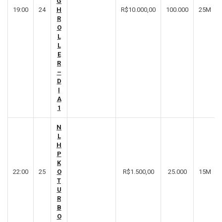
G
19:00
24
H
R$10.000,00
100.000
25M
R
O
L
L
E
R
–
D
I
A
1
N
L
H
P
K
22:00
25
O
R$1.500,00
25.000
15M
T
U
R
B
O