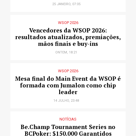
25 JANEIRO, 07:05
WSOP 2026
Vencedores da WSOP 2026:
resultados atualizados, premiações,
mãos finais e buy-ins
ONTEM, 18:21
WSOP 2026
Mesa final do Main Event da WSOP é
formada com Jumalon como chip
leader
14 JULHO, 23:48
NOTÍCIAS
Be.Champ Tournament Series no
BCPoker: $150.000 Garantidos