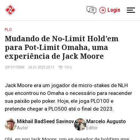
Login
PLO
Mudando de No-Limit Hold’em
para Pot-Limit Omaha, uma
experiência de Jack Moore
GIPSYTEAM
24.01.2023 23:11
1916
Jack Moore era um jogador de micro-stakes de NLH
que encontrou no Omaha o necessário para reacender
sua paixão pelo poker. Hoje, ele joga PLO100 e
pretende chegar a PLO500 até o final de 2023.
Mikhail BadSeed Savinov
Marcelo Augusto
Autor
Editor
Olá, eu sou Jack Moore, um ex-jogador de hold’em que