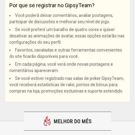
Por que se registrar no GipsyTeam?
Você poderá deixar comentários, avaliar postagens,
participar de discussões e melhorar seu nível de jogo.
Se você preferir um baralho de quatro cores e quiser
desativar as animações de avatar, essas opções estarão nas
configurações do seu perfil.
Favoritos, cavaladas e outras ferramentas convenientes
do site ficarão disponíveis para você.
Em cada página, você verá onde novas postagens e
comentários apareceram.
Se você estiver registrado nas salas de poker GipsyTeam,
você receberá estatísticas de rake, pontos de bônus para
compras na loja, promoções exclusivas e suporte estendido.
MELHOR DO MÊS