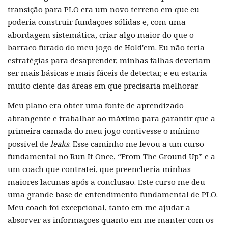
transição para PLO era um novo terreno em que eu
poderia construir fundações sólidas e, com uma
abordagem sistemática, criar algo maior do que o
barraco furado do meu jogo de Hold'em. Eu não teria
estratégias para desaprender, minhas falhas deveriam
ser mais básicas e mais fáceis de detectar, e eu estaria
muito ciente das áreas em que precisaria melhorar.
Meu plano era obter uma fonte de aprendizado
abrangente e trabalhar ao máximo para garantir que a
primeira camada do meu jogo contivesse o mínimo
possível de
leaks
. Esse caminho me levou a um curso
fundamental no Run It Once, “From The Ground Up” e a
um coach que contratei, que preencheria minhas
maiores lacunas após a conclusão. Este curso me deu
uma grande base de entendimento fundamental de PLO.
Meu coach foi excepcional, tanto em me ajudar a
absorver as informações quanto em me manter com os