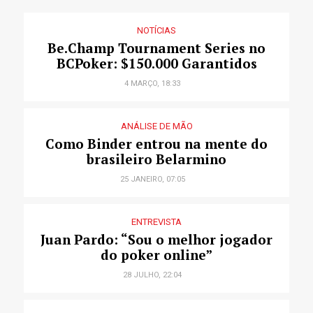
NOTÍCIAS
Be.Champ Tournament Series no
BCPoker: $150.000 Garantidos
4 MARÇO, 18:33
ANÁLISE DE MÃO
Como Binder entrou na mente do
brasileiro Belarmino
25 JANEIRO, 07:05
ENTREVISTA
Juan Pardo: “Sou o melhor jogador
do poker online”
28 JULHO, 22:04