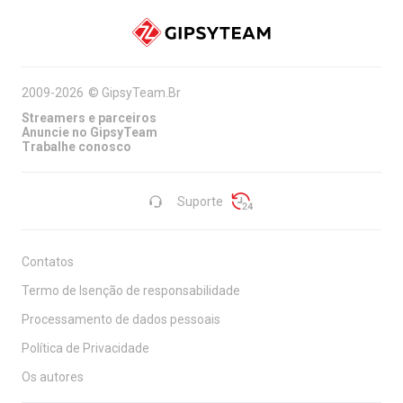
2009-2026
©
GipsyTeam.Br
Streamers e parceiros
Anuncie no GipsyTeam
Trabalhe conosco
Suporte
Contatos
Termo de Isenção de responsabilidade
Processamento de dados pessoais
Política de Privacidade
Os autores