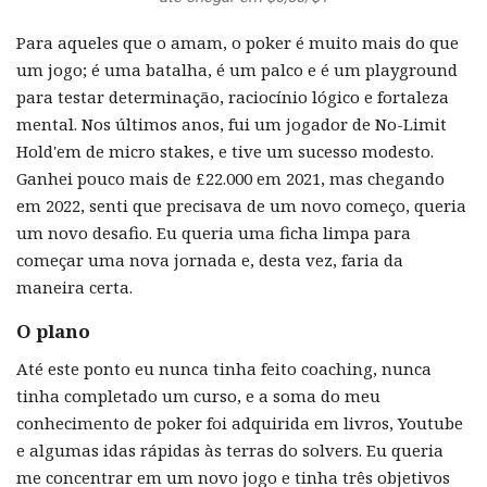
Para aqueles que o amam, o poker é muito mais do que
um jogo; é uma batalha, é um palco e é um playground
para testar determinação, raciocínio lógico e fortaleza
mental. Nos últimos anos, fui um jogador de No-Limit
Hold'em de micro stakes, e tive um sucesso modesto.
Ganhei pouco mais de £22.000 em 2021, mas chegando
em 2022, senti que precisava de um novo começo, queria
um novo desafio. Eu queria uma ficha limpa para
começar uma nova jornada e, desta vez, faria da
maneira certa.
O plano
Até este ponto eu nunca tinha feito coaching, nunca
tinha completado um curso, e a soma do meu
conhecimento de poker foi adquirida em livros, Youtube
e algumas idas rápidas às terras do solvers. Eu queria
me concentrar em um novo jogo e tinha três objetivos