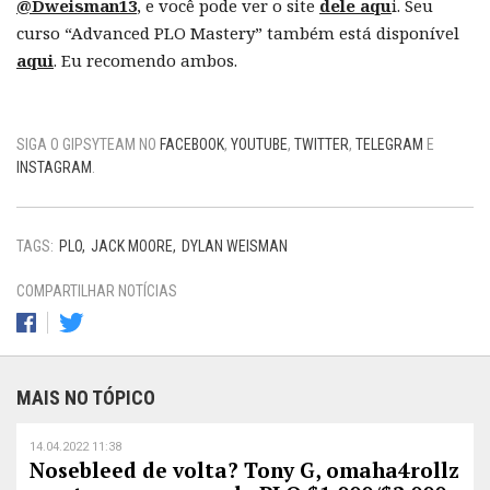
@Dweisman13
, e você pode ver o site
dele aqu
i. Seu
curso “Advanced PLO Mastery” também está disponível
aqui
. Eu recomendo ambos.
SIGA O GIPSYTEAM NO
FACEBOOK
,
YOUTUBE
,
TWITTER
,
TELEGRAM
E
INSTAGRAM
.
TAGS:
PLO
JACK MOORE
DYLAN WEISMAN
COMPARTILHAR NOTÍCIAS
MAIS NO TÓPICO
14.04.2022 11:38
Nosebleed de volta? Tony G, omaha4rollz