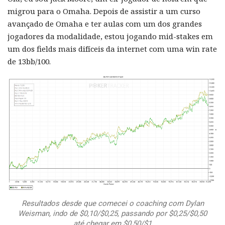
migrou para o Omaha. Depois de assistir a um curso
avançado de Omaha e ter aulas com um dos grandes
jogadores da modalidade, estou jogando mid-stakes em
um dos fields mais difíceis da internet com uma win rate
de 13bb/100.
Resultados desde que comecei o coaching com Dylan
Weisman, indo de $0,10/$0,25, passando por $0,25/$0,50
até chegar em $0,50/$1