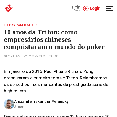
Login
TRITON POKER SERIES
10 anos da Triton: como
empresários chineses
conquistaram o mundo do poker
GIPSYTEAM
22.12.2025 23:06
536
Em janeiro de 2016, Paul Phua e Richard Yong
organizaram o primeiro torneio Triton. Relembramos
os episódios mais marcantes da prestigiada série de
high rollers.
Alexander iskander Yelensky
Autor
Daqui a algumas semanas, a série Triton comemora 10