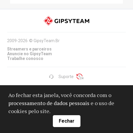
2009-2026
©
GipsyTeam.Br
Streamers e parceiros
Anuncie no GipsyTeam
Trabalhe conosco
Suporte
Ao fechar esta janela, você concorda com o
Contatos
processamento de dados pessoais
e o uso de
Termo de Isenção de responsabilidade
cookies pelo site.
Processamento de dados pessoais
Fechar
Política de Privacidade