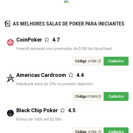
AS MELHORES SALAS DE POKER PARA INICIANTES
CoinPoker
4.7
Freeroll semanal com premiação de $100 da GipsyTeam
Código
Cadastro
GTBR
Americas Cardroom
4.4
Rakeback extra de 20% no primeiro depósito
Código
Cadastro
GTBR3
Black Chip Poker
4.5
Bônus de 100% até $2.000
Código
Cadastro
GTBR