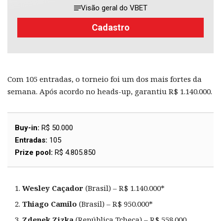
Visão geral do VBET
Cadastro
Com 105 entradas, o torneio foi um dos mais fortes da
semana. Após acordo no heads-up, garantiu R$ 1.140.000.
Buy-in:
R$ 50.000
Entradas:
105
Prize pool:
R$ 4.805.850
Wesley Caçador
(Brasil) – R$ 1.140.000*
Thiago Camilo
(Brasil) – R$ 950.000*
Zdenek Zizka
(República Tcheca) – R$ 558.000