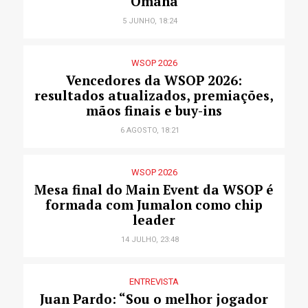
Omaha
5 JUNHO, 18:24
WSOP 2026
Vencedores da WSOP 2026:
resultados atualizados, premiações,
mãos finais e buy-ins
6 AGOSTO, 18:21
WSOP 2026
Mesa final do Main Event da WSOP é
formada com Jumalon como chip
leader
14 JULHO, 23:48
ENTREVISTA
Juan Pardo: “Sou o melhor jogador