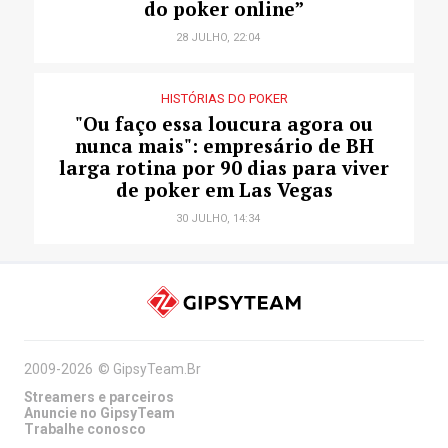
do poker online”
28 JULHO, 22:04
HISTÓRIAS DO POKER
"Ou faço essa loucura agora ou
nunca mais": empresário de BH
larga rotina por 90 dias para viver
de poker em Las Vegas
30 JULHO, 14:34
2009-2026
©
GipsyTeam.Br
Streamers e parceiros
Anuncie no GipsyTeam
Trabalhe conosco