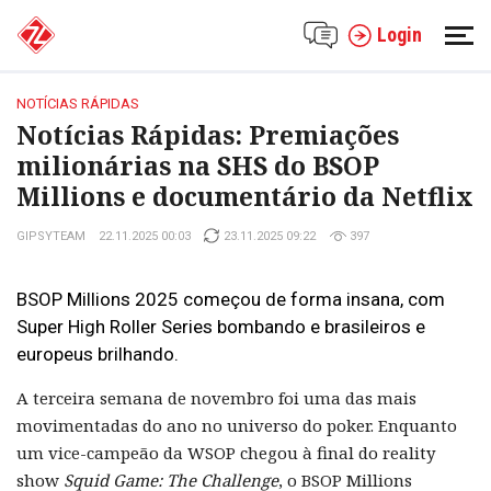
Login
NOTÍCIAS RÁPIDAS
Notícias Rápidas: Premiações
milionárias na SHS do BSOP
Millions e documentário da Netflix
GIPSYTEAM
22.11.2025 00:03
23.11.2025 09:22
397
BSOP Millions 2025 começou de forma insana, com
Super High Roller Series bombando e brasileiros e
europeus brilhando.
A terceira semana de novembro foi uma das mais
movimentadas do ano no universo do poker. Enquanto
um vice-campeão da WSOP chegou à final do reality
show
Squid Game: The Challenge
, o BSOP Millions