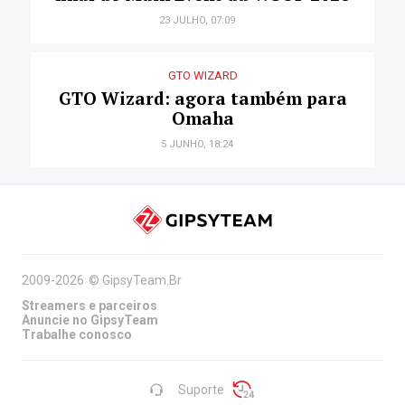
23 JULHO, 07:09
GTO WIZARD
GTO Wizard: agora também para
Omaha
5 JUNHO, 18:24
2009-2026
©
GipsyTeam.Br
Streamers e parceiros
Anuncie no GipsyTeam
Trabalhe conosco
Suporte