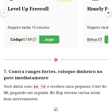
Level Up Freeroll
Hourly Fr
Registro tardio 15 minutos
Registro tardio
Bônus GT
Código
GTBR
Jogar
J
7. Contra ranges fortes, coloque dinheiro no
pote imediatamente
Você abriu com
e recebeu uma pequeno 3-bet do
BB, pagando em seguida. No flop vieram cartas azuis
bem interessantes: