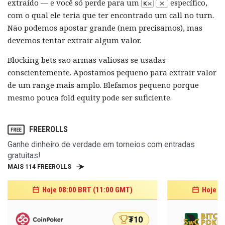
extraído — e você só perde para um
específico,
com o qual ele teria que ter encontrado um call no turn.
Não podemos apostar grande (nem precisamos), mas
devemos tentar extrair algum valor.
Blocking bets são armas valiosas se usadas
conscientemente. Apostamos pequeno para extrair valor
de um range mais amplo. Blefamos pequeno porque
mesmo pouca fold equity pode ser suficiente.
FREEROLLS
Ganhe dinheiro de verdade em torneios com entradas
gratuitas!
MAIS 114 FREEROLLS
Hoje 08:00 BRT (11:00 GMT)
Hoje 0
₮10