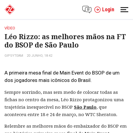
Login
VÍDEO
Léo Rizzo: as melhores mãos na FT
do BSOP de São Paulo
GIPSYTEAM
20 JUNHO, 18:42
A primeira mesa final de Main Event do BSOP de um
dos jogadores mais icônicos do Brasil.
Sempre sorrindo, mas sem medo de colocar todas as
fichas no centro da mesa, Léo Rizzo protagonizou uma
trajetória inesquecível no BSOP
São Paulo
, que
aconteceu entre 18 e 24 de março, no WTC Sheraton.
Relembre as melhores mãos do embaixador do BSOP em