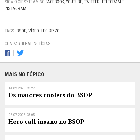
SIGA O GIPSYTEAM NO
FACEBOOK
,
YOUTUBE
,
TWITTER
,
TELEGRAM
E
INSTAGRAM
.
TAGS:
BSOP
VÍDEO
LEO RIZZO
COMPARTILHAR NOTÍCIAS
MAIS NO TÓPICO
14.09.2025 23:27
Os maiores coolers do BSOP
26.07.2025 08:05
Hero call insano no BSOP