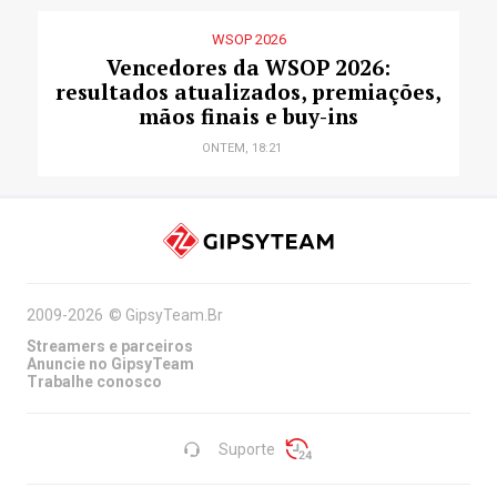
WSOP 2026
Vencedores da WSOP 2026:
resultados atualizados, premiações,
mãos finais e buy-ins
ONTEM, 18:21
2009-2026
©
GipsyTeam.Br
Streamers e parceiros
Anuncie no GipsyTeam
Trabalhe conosco
Suporte