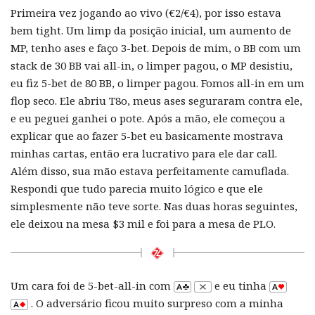
Primeira vez jogando ao vivo (€2/€4), por isso estava
bem tight. Um limp da posição inicial, um aumento de
MP, tenho ases e faço 3-bet. Depois de mim, o BB com um
stack de 30 BB vai all-in, o limper pagou, o MP desistiu,
eu fiz 5-bet de 80 BB, o limper pagou. Fomos all-in em um
flop seco. Ele abriu T8o, meus ases seguraram contra ele,
e eu peguei ganhei o pote. Após a mão, ele começou a
explicar que ao fazer 5-bet eu basicamente mostrava
minhas cartas, então era lucrativo para ele dar call.
Além disso, sua mão estava perfeitamente camuflada.
Respondi que tudo parecia muito lógico e que ele
simplesmente não teve sorte. Nas duas horas seguintes,
ele deixou na mesa $3 mil e foi para a mesa de PLO.
Um cara foi de 5-bet-all-in com
e eu tinha
. O adversário ficou muito surpreso com a minha