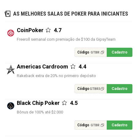
AS MELHORES SALAS DE POKER PARA INICIANTES
CoinPoker
4.7
Freeroll semanal com premiação de $100 da GipsyTeam
Código
Cadastro
GTBR
Americas Cardroom
4.4
Rakeback extra de 20% no primeiro depósito
Código
Cadastro
GTBR3
Black Chip Poker
4.5
Bônus de 100% até $2.000
Código
Cadastro
GTBR