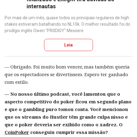
internautas
Por mais de um mês, quase todos os principais regulares de high
stakes estiveram batalhando no NL10k. O melhor resultado foi do
prodígio inglês Owen "PR0DIGY" Messere.
Leia
— Obrigado. Foi muito bom vencer, mas também queria
que os espectadores se divertissem. Espero ter ganhado
com estilo.
— No nosso último podcast, você lamentou que o
aspecto competitivo do poker ficou em segundo plano
e que o gambling puro tomou conta. Você mencionou
que os streams do Hustler têm grande culpa nisso e
que o poker deveria ser exibido como o xadrez. O
CoinPoker
conseguiu cumprir essa missão?