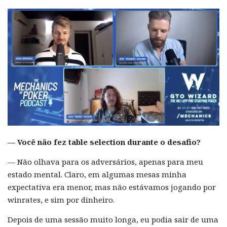
— Você não fez table selection durante o desafio?
— Não olhava para os adversários, apenas para meu
estado mental. Claro, em algumas mesas minha
expectativa era menor, mas não estávamos jogando por
winrates, e sim por dinheiro.
Depois de uma sessão muito longa, eu podia sair de uma