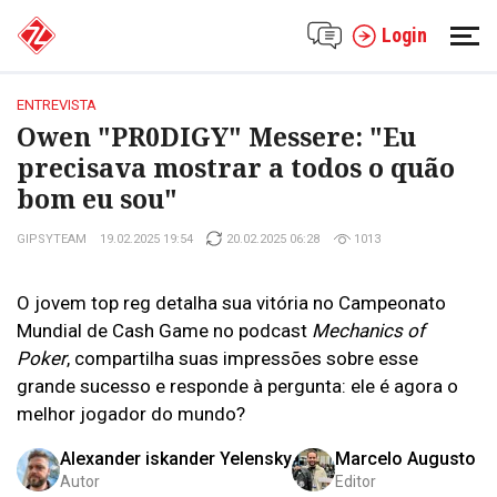
Login
ENTREVISTA
Owen "PR0DIGY" Messere: "Eu
precisava mostrar a todos o quão
bom eu sou"
GIPSYTEAM
19.02.2025 19:54
20.02.2025 06:28
1013
O jovem top reg detalha sua vitória no Campeonato
Mundial de Cash Game no podcast
Mechanics of
Poker
, compartilha suas impressões sobre esse
grande sucesso e responde à pergunta: ele é agora o
melhor jogador do mundo?
Alexander iskander Yelensky
Marcelo Augusto
Autor
Editor