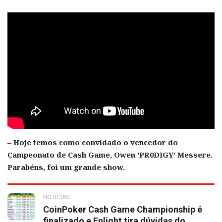
– Hoje temos como convidado o vencedor do
Campeonato de Cash Game, Owen 'PR0DIGY' Messere.
Parabéns, foi um grande show.
NOTÍCIAS
CoinPoker Cash Game Championship é
finalizado e Enlight tira dúvidas do