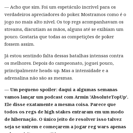
— Acho que sim. Foi um espetáculo incrível para os
verdadeiros apreciadores do poker. Mostramos como é o
jogo no mais alto nível. Os top regs acompanhavam os
streams, discutiam as mãos, alguns até se exibiam um
pouco. Gostaria que todas as competições de poker
fossem assim.
Já estou sentindo falta dessas batalhas intensas contra
os melhores. Depois do campeonato, joguei pouco,
principalmente heads-up. Mas a intensidade e a
adrenalina não são as mesmas.
— Um pequeno spoiler: daqui a algumas semanas
vamos lançar um podcast com Armin 'AbsoluteTopUp'.
Ele disse exatamente a mesma coisa. Parece que
todos os regs de high stakes entraram em um modo
de hibernação. O único jeito de resolver isso talvez
seja se unirem e começarem a jogar reg wars apenas