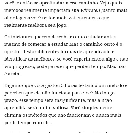
você, e então se aprofundar nesse caminho. Veja quais
métodos realmente impactam sua
winrate
. Quanto mais
abordagens você testar, mais vai entender o que
realmente melhora seu jogo.
Os iniciantes querem descobrir como estudar antes
mesmo de começar a estudar. Mas o caminho certo é o
oposto – testar diferentes formas de aprendizado e
identificar as melhores. Se você experimentou algo e não
viu progresso, pode parecer que perdeu tempo. Mas não
é assim.
Digamos que você gastou 5 horas testando um método e
percebeu que ele não funciona para você. No longo
prazo, esse tempo será insignificante, mas a lição
aprendida será muito valiosa. Você simplesmente
elimina os métodos que não funcionam e nunca mais
perde tempo com eles.