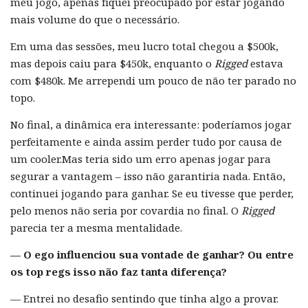
meu jogo, apenas fiquei preocupado por estar jogando
mais volume do que o necessário.
Em uma das sessões, meu lucro total chegou a $500k,
mas depois caiu para $450k, enquanto o
Rigged
estava
com $480k. Me arrependi um pouco de não ter parado no
topo.
No final, a dinâmica era interessante: poderíamos jogar
perfeitamente e ainda assim perder tudo por causa de
um cooler.Mas teria sido um erro apenas jogar para
segurar a vantagem – isso não garantiria nada. Então,
continuei jogando para ganhar. Se eu tivesse que perder,
pelo menos não seria por covardia no final. O
Rigged
parecia ter a mesma mentalidade.
— O ego influenciou sua vontade de ganhar? Ou entre
os top regs isso não faz tanta diferença?
— Entrei no desafio sentindo que tinha algo a provar.