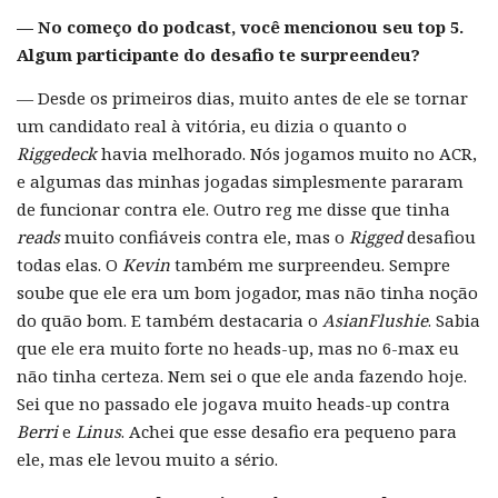
— No começo do podcast, você mencionou seu top 5.
Algum participante do desafio te surpreendeu?
— Desde os primeiros dias, muito antes de ele se tornar
um candidato real à vitória, eu dizia o quanto o
Riggedeck
havia melhorado. Nós jogamos muito no ACR,
e algumas das minhas jogadas simplesmente pararam
de funcionar contra ele. Outro reg me disse que tinha
reads
muito confiáveis contra ele, mas o
Rigged
desafiou
todas elas. O
Kevin
também me surpreendeu. Sempre
soube que ele era um bom jogador, mas não tinha noção
do quão bom. E também destacaria o
AsianFlushie
. Sabia
que ele era muito forte no heads-up, mas no 6-max eu
não tinha certeza. Nem sei o que ele anda fazendo hoje.
Sei que no passado ele jogava muito heads-up contra
Berri
e
Linus
. Achei que esse desafio era pequeno para
ele, mas ele levou muito a sério.