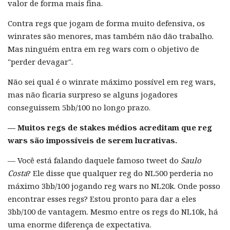
valor de forma mais fina.
Contra regs que jogam de forma muito defensiva, os
winrates são menores, mas também não dão trabalho.
Mas ninguém entra em reg wars com o objetivo de
"perder devagar".
Não sei qual é o winrate máximo possível em reg wars,
mas não ficaria surpreso se alguns jogadores
conseguissem 5bb/100 no longo prazo.
— Muitos regs de stakes médios acreditam que reg
wars são impossíveis de serem lucrativas.
— Você está falando daquele famoso tweet do
Saulo
Costa
? Ele disse que qualquer reg do NL500 perderia no
máximo 3bb/100 jogando reg wars no NL20k. Onde posso
encontrar esses regs? Estou pronto para dar a eles
3bb/100 de vantagem. Mesmo entre os regs do NL10k, há
uma enorme diferença de expectativa.