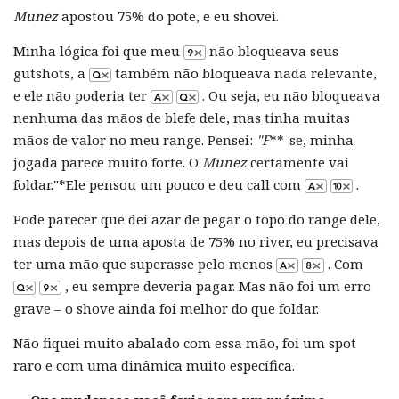
Munez
apostou 75% do pote, e eu shovei.
Minha lógica foi que meu
não bloqueava seus
gutshots, a
também não bloqueava nada relevante,
e ele não poderia ter
. Ou seja, eu não bloqueava
nenhuma das mãos de blefe dele, mas tinha muitas
mãos de valor no meu range. Pensei:
"F
**-se, minha
jogada parece muito forte. O
Munez
certamente vai
foldar."*Ele pensou um pouco e deu call com
.
Pode parecer que dei azar de pegar o topo do range dele,
mas depois de uma aposta de 75% no river, eu precisava
ter uma mão que superasse pelo menos
. Com
, eu sempre deveria pagar. Mas não foi um erro
grave – o shove ainda foi melhor do que foldar.
Não fiquei muito abalado com essa mão, foi um spot
raro e com uma dinâmica muito específica.