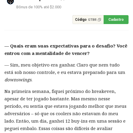
Bônus de 100% até $2.000
Código
Cadastro
GTBR
— Quais eram suas expectativas para o desafio? Você
entrou com a mentalidade de vencer?
— Sim, meu objetivo era ganhar. Claro que nem tudo
está sob nosso controle, e eu estava preparado para um
downswings
.
Na primeira semana, fiquei próximo do breakeven,
apesar de ter jogado bastante. Mas mesmo nesse
período, eu sentia que estava jogando melhor que meus
adversários – só que os coolers não estavam do meu
lado. Então, um dia, ganhei 12 buy-ins em uma sessão e
peguei embalo. Essas coisas são difíceis de avaliar