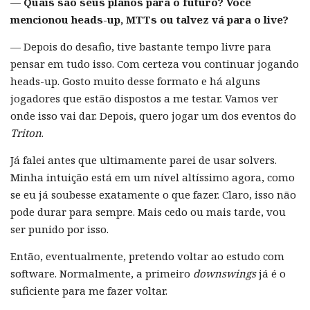
— Quais são seus planos para o futuro? Você
mencionou heads-up, MTTs ou talvez vá para o live?
— Depois do desafio, tive bastante tempo livre para
pensar em tudo isso. Com certeza vou continuar jogando
heads-up. Gosto muito desse formato e há alguns
jogadores que estão dispostos a me testar. Vamos ver
onde isso vai dar. Depois, quero jogar um dos eventos do
Triton
.
Já falei antes que ultimamente parei de usar solvers.
Minha intuição está em um nível altíssimo agora, como
se eu já soubesse exatamente o que fazer. Claro, isso não
pode durar para sempre. Mais cedo ou mais tarde, vou
ser punido por isso.
Então, eventualmente, pretendo voltar ao estudo com
software. Normalmente, a primeiro
downswings
já é o
suficiente para me fazer voltar.