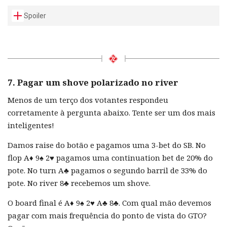
Spoiler
7. Pagar um shove polarizado no river
Menos de um terço dos votantes respondeu
corretamente à pergunta abaixo. Tente ser um dos mais
inteligentes!
Damos raise do botão e pagamos uma 3-bet do SB. No
flop A♦️ 9♠️ 2♥️ pagamos uma continuation bet de 20% do
pote. No turn A♣️ pagamos o segundo barril de 33% do
pote. No river 8♣️ recebemos um shove.
O board final é A♦️ 9♠️ 2♥️ A♣️ 8♣️. Com qual mão devemos
pagar com mais frequência do ponto de vista do GTO?