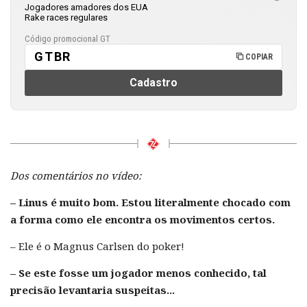
Jogadores amadores dos EUA
Rake races regulares
Código promocional GT
GTBR
COPIAR
Cadastro
Dos comentários no vídeo:
– Linus é muito bom. Estou literalmente chocado com
a forma como ele encontra os movimentos certos.
– Ele é o Magnus Carlsen do poker!
– Se este fosse um jogador menos conhecido, tal
precisão levantaria suspeitas...