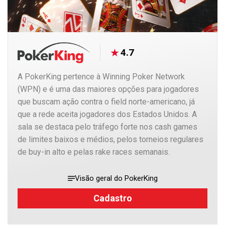
4.7
A PokerKing pertence à Winning Poker Network
(WPN) e é uma das maiores opções para jogadores
que buscam ação contra o field norte-americano, já
que a rede aceita jogadores dos Estados Unidos. A
sala se destaca pelo tráfego forte nos cash games
de limites baixos e médios, pelos torneios regulares
de buy-in alto e pelas rake races semanais.
Visão geral do PokerKing
Cadastro