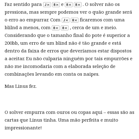
Faz sentido para
e
. O solver não os
pressiona, mas sempre podemos ver o quão grande será
o erro ao empurrar. Com
ficaremos com uma
blilnd a menos, com
, cerca de um e meio.
Considerando que o tamanho final do pote é superior a
200bb, um erro de um blind não é tão grande e está
dentro da faixa de erros que deveríamos estar dispostos
a aceitar. Eu não culparia ninguém por tais empurrões e
não me incomodaria com a elaborada seleção de
combinações levando em conta os naipes.
Mas Linus fez.
O solver empurra com ouros ou copas aqui – essas são as
cartas que Linus tinha. Uma mão perfeita e muito
impressionante!