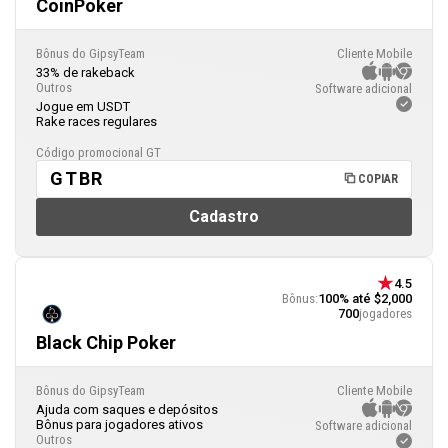
CoinPoker
Bônus do GipsyTeam
Cliente Mobile
33% de rakeback
Outros
Software adicional
Jogue em USDT
Rake races regulares
Código promocional GT
GTBR
COPIAR
Cadastro
4.5
Bônus:
100% até $2,000
700
jogadores
Black Chip Poker
Bônus do GipsyTeam
Cliente Mobile
Ajuda com saques e depósitos
Bônus para jogadores ativos
Software adicional
Outros