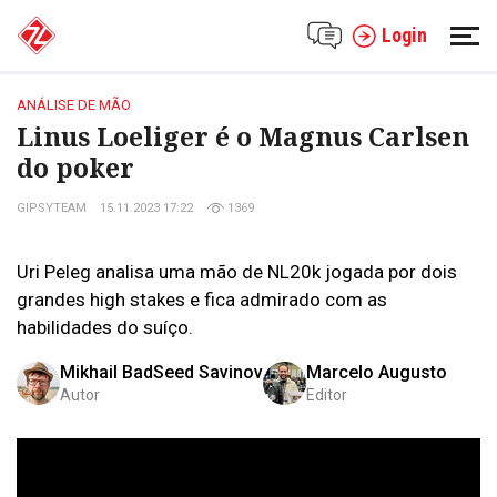
Login
ANÁLISE DE MÃO
Linus Loeliger é o Magnus Carlsen
do poker
GIPSYTEAM
15.11.2023 17:22
1369
Uri Peleg analisa uma mão de NL20k jogada por dois
grandes high stakes e fica admirado com as
habilidades do suíço.
Mikhail BadSeed Savinov
Marcelo Augusto
Autor
Editor