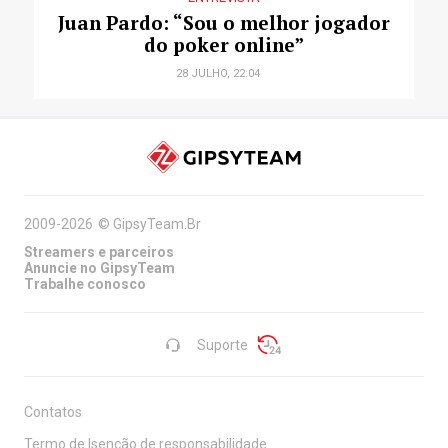
Juan Pardo: “Sou o melhor jogador
do poker online”
28 JULHO, 22:04
2009-2026
©
GipsyTeam.Br
Streamers e parceiros
Anuncie no GipsyTeam
Trabalhe conosco
Suporte
Contatos
Termo de Isenção de responsabilidade