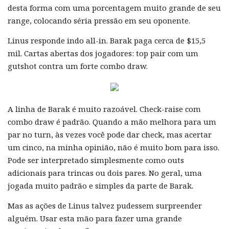
desta forma com uma porcentagem muito grande de seu
range, colocando séria pressão em seu oponente.
Linus responde indo all-in. Barak paga cerca de $15,5
mil. Cartas abertas dos jogadores: top pair com um
gutshot contra um forte combo draw.
A linha de Barak é muito razoável. Check-raise com
combo draw é padrão. Quando a mão melhora para um
par no turn, às vezes você pode dar check, mas acertar
um cinco, na minha opinião, não é muito bom para isso.
Pode ser interpretado simplesmente como outs
adicionais para trincas ou dois pares. No geral, uma
jogada muito padrão e simples da parte de Barak.
Mas as ações de Linus talvez pudessem surpreender
alguém. Usar esta mão para fazer uma grande