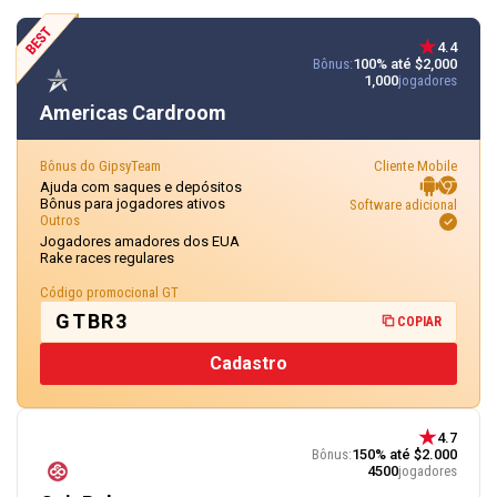
4.4
Bônus:
100% até $2,000
1,000
jogadores
Americas Cardroom
Bônus do GipsyTeam
Cliente Mobile
Ajuda com saques e depósitos
Bônus para jogadores ativos
Software adicional
Outros
Jogadores amadores dos EUA
Rake races regulares
Código promocional GT
GTBR3
COPIAR
Cadastro
4.7
Bônus:
150% até $2.000
4500
jogadores