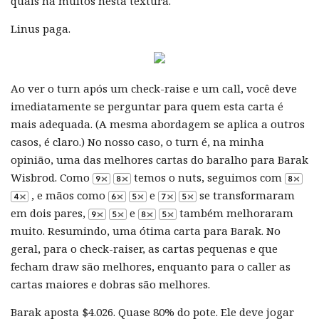
quais há muitos nesta textura.
Linus paga.
Ao ver o turn após um check-raise e um call, você deve
imediatamente se perguntar para quem esta carta é
mais adequada. (A mesma abordagem se aplica a outros
casos, é claro.) No nosso caso, o turn é, na minha
opinião, uma das melhores cartas do baralho para Barak
Wisbrod. Como
temos o nuts, seguimos com
, e mãos como
e
se transformaram
em dois pares,
e
também melhoraram
muito. Resumindo, uma ótima carta para Barak. No
geral, para o check-raiser, as cartas pequenas e que
fecham draw são melhores, enquanto para o caller as
cartas maiores e dobras são melhores.
Barak aposta $4.026. Quase 80% do pote. Ele deve jogar