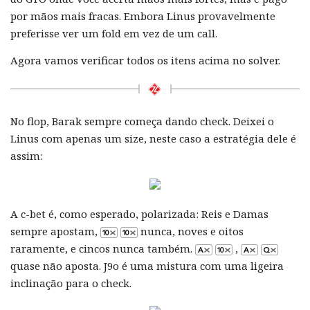
por mãos mais fracas. Embora Linus provavelmente
preferisse ver um fold em vez de um call.
Agora vamos verificar todos os itens acima no solver.
No flop, Barak sempre começa dando check. Deixei o
Linus com apenas um size, neste caso a estratégia dele é
assim:
A c-bet é, como esperado, polarizada: Reis e Damas
sempre apostam,
nunca, noves e oitos
raramente, e cincos nunca também.
,
quase não aposta. J9o é uma mistura com uma ligeira
inclinação para o check.