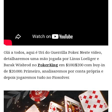
Olá a todos, aqui é Uri do Guerrilla Poker. Neste vídeo,
detalharemos uma mão jogada por Linus Loeliger e
Barak Wisbrod no
PokerKing
em $100/$200 com buy-in
de $20.000. Primeiro, analisaremos por conta própria e
depois jogaremos tudo no Piosolver.