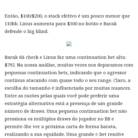
Então, $100/$200, o stack efetivo é um pouco menor que
110bb. Linus aumenta para $500 no botão e Barak
defende o big blind.
Barak dá check e Linus faz uma continuation bet alta:
$792. Na nossa análise, muitas vezes nos deparamos com
pequenas continuation bets, indicando que o agressor
continua atacando com quase todo o seu range. Claro, a
escolha do tamanho é influenciada por muitas nuances.
Entre as razões pelas quais você pode preferir uma
estratégia alternativa está a presença de um grande
número de draws. Uma pequena continuation bet não
pressiona os múltiplos draws do jogador no BB e
permite-lhe ver a próxima carta de forma barata,
realizando a sua equidade. Uma grande c-bet resolve