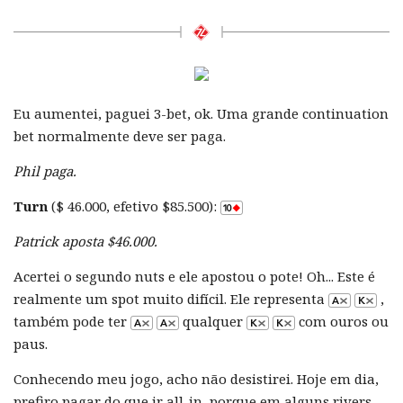
Eu aumentei, paguei 3-bet, ok. Uma grande continuation
bet normalmente deve ser paga.
Phil paga.
Turn
($ 46.000, efetivo $85.500):
Patrick aposta $46.000.
Acertei o segundo nuts e ele apostou o pote! Oh... Este é
realmente um spot muito difícil. Ele representa
,
também pode ter
qualquer
com ouros ou
paus.
Conhecendo meu jogo, acho não desistirei. Hoje em dia,
prefiro pagar do que ir all-in, porque em alguns rivers