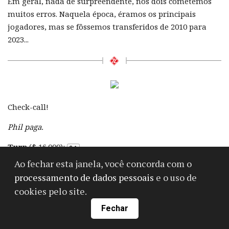
Em geral, nada de surpreendente, nós dois cometemos
muitos erros. Naquela época, éramos os principais
jogadores, mas se fôssemos transferidos de 2010 para
2023...
Check-call!
Phil paga.
Turn
($ 16.000):
Ao fechar esta janela, você concorda com o
Check, check.
processamento de dados pessoais
e o uso de
Padrão.
cookies pelo site.
River
($ 16.000):
Fechar
Eu gosto de dar check-call, mas apostar também não é