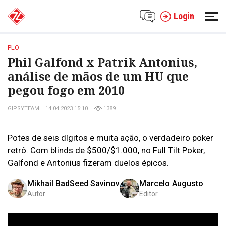
Login
PLO
Phil Galfond x Patrik Antonius,
análise de mãos de um HU que
pegou fogo em 2010
GIPSYTEAM
14.04.2023 15:10
1389
Potes de seis dígitos e muita ação, o verdadeiro poker
retrô. Com blinds de $500/$1.000, no Full Tilt Poker,
Galfond e Antonius fizeram duelos épicos.
Mikhail BadSeed Savinov
Marcelo Augusto
Autor
Editor