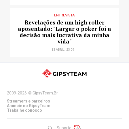
ENTREVISTA
Revelações de um high roller
aposentado: "Largar o poker foi a
decisão mais lucrativa da minha
vida"
13 ABRIL, 23:09
2009-2026
©
GipsyTeam.Br
Streamers e parceiros
Anuncie no GipsyTeam
Trabalhe conosco
Suporte