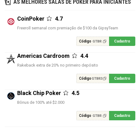
AS MELHORES SALAS DE POKER PARA INICIANTES
CoinPoker
4.7
Freeroll semanal com premiação de $100 da GipsyTeam
Código
Cadastro
GTBR
Americas Cardroom
4.4
Rakeback extra de 20% no primeiro depósito
Código
Cadastro
GTBR3
Black Chip Poker
4.5
Bônus de 100% até $2.000
Código
Cadastro
GTBR