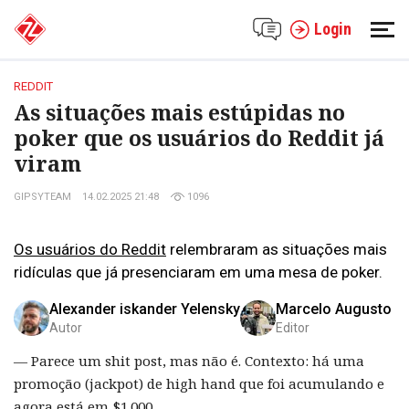
Login
REDDIT
As situações mais estúpidas no
poker que os usuários do Reddit já
viram
GIPSYTEAM
14.02.2025 21:48
1096
Os usuários do Reddit
relembraram as situações mais
ridículas que já presenciaram em uma mesa de poker.
Alexander iskander Yelensky
Marcelo Augusto
Autor
Editor
— Parece um shit post, mas não é. Contexto: há uma
promoção (jackpot) de high hand que foi acumulando e
agora está em $1.000.