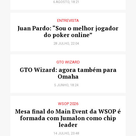
6 AGOSTO, 18:21
ENTREVISTA
Juan Pardo: “Sou o melhor jogador
do poker online”
28 JULHO, 22:04
GTO WIZARD
GTO Wizard: agora também para
Omaha
5 JUNHO, 18:24
WSOP 2026
Mesa final do Main Event da WSOP é
formada com Jumalon como chip
leader
14 JULHO, 23:48