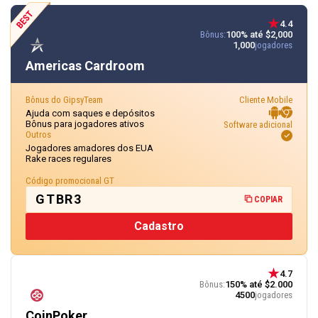
4.4
Bônus:
100% até $2,000
1,000
jogadores
Americas Cardroom
Bônus do GipsyTeam
Cliente Mobile
Ajuda com saques e depósitos
Bônus para jogadores ativos
Software adicional
Outros
Jogadores amadores dos EUA
Rake races regulares
Código promocional GT
GTBR3
COPIAR
Cadastro
4.7
Bônus:
150% até $2.000
4500
jogadores
CoinPoker