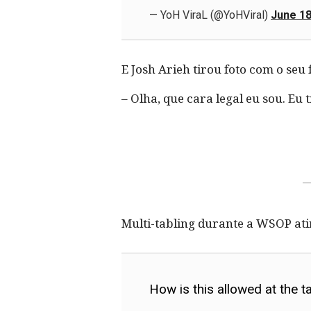
— YoH ViraL (@YoHViral)
June 18
E Josh Arieh tirou foto com o seu 
– Olha, que cara legal eu sou. Eu 
Multi-tabling durante a WSOP ati
How is this allowed at the t