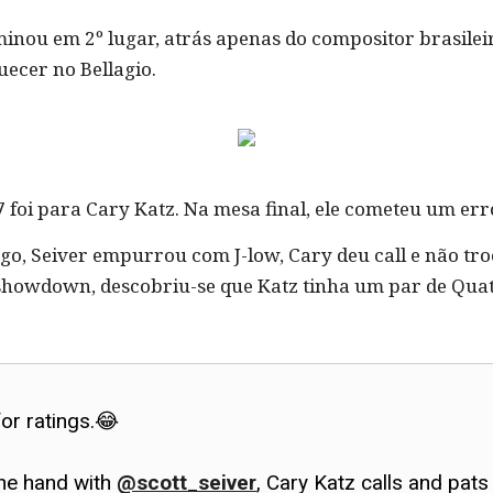
rminou em 2º lugar, atrás apenas do compositor brasil
quecer no Bellagio.
7 foi para Cary Katz. Na mesa final, ele cometeu um err
o, Seiver empurrou com J-low, Cary deu call e não tr
howdown, descobriu-se que Katz tinha um par de Quatr
for ratings.😂
ane hand with
@scott_seiver
, Cary Katz calls and pats 