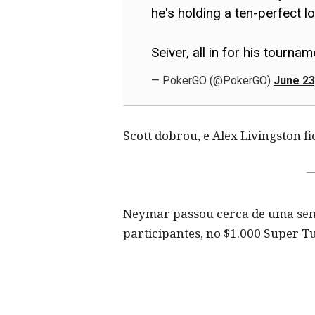
he's holding a ten-perfect l
Seiver, all in for his tourna
— PokerGO (@PokerGO)
June 23
Scott dobrou, e Alex Livingston 
Neymar passou cerca de uma seman
participantes, no $1.000 Super T