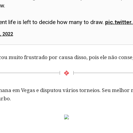
ow.
ment life is left to decide how many to draw.
pic.twitt
, 2022
ficou muito frustrado por causa disso, pois ele não con
a em Vegas e disputou vários torneios. Seu melhor re
urbo.