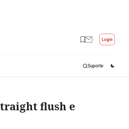
Login
Suporte
raight flush e