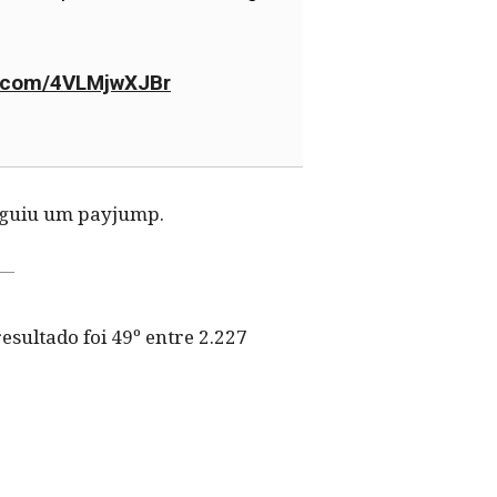
er.com/4VLMjwXJBr
seguiu um payjump.
sultado foi 49º entre 2.227