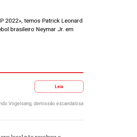
 2022», temos Patrick Leonard
bol brasileiro Neymar Jr. em
Leia
iando Vogelsang, demissão escandalosa
ovo local não resolveu o