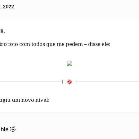
, 2022
fã.
tiro foto com todos que me pedem – disse ele:
ngiu um novo nível:
able 🤣