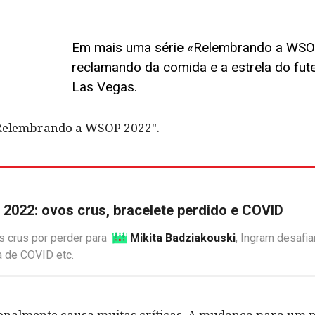
Em mais uma série «Relembrando a WSOP
reclamando da comida e a estrela do fute
Las Vegas.
"Relembrando a WSOP 2022".
022: ovos crus, bracelete perdido e COVID
 crus por perder para
Mikita Badziakouski
, Ingram desaf
a de COVID etc.
onalmente causa muitas críticas. A mudança para um n