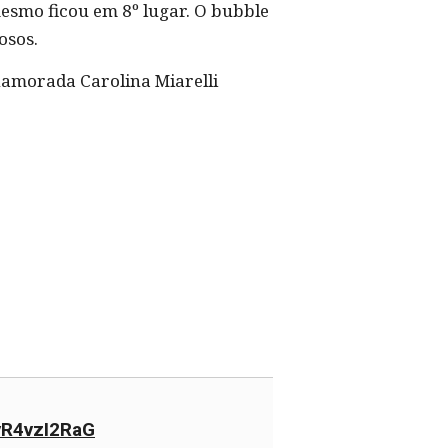
mesmo ficou em 8º lugar. O bubble
osos.
 namorada Carolina Miarelli
/vR4vzI2RaG