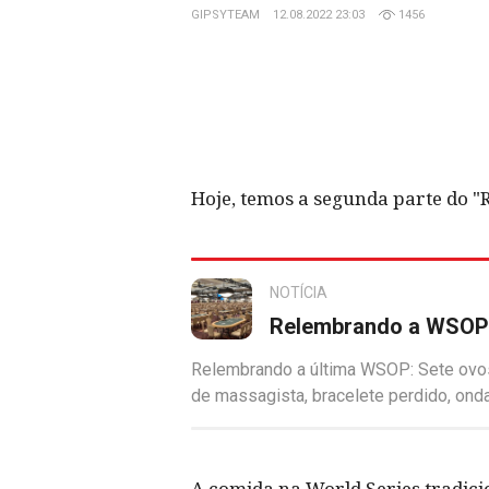
GIPSYTEAM
12.08.2022 23:03
1456
Hoje, temos a segunda parte do 
NOTÍCIA
Relembrando a WSOP 2
Relembrando a última WSOP: Sete ovos
de massagista, bracelete perdido, ond
A comida na World Series tradici