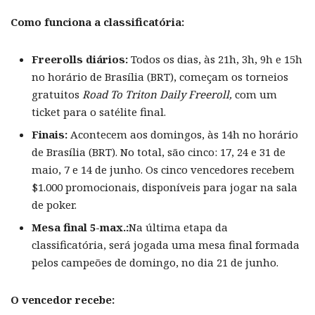
Como funciona a classificatória:
Freerolls diários:
Todos os dias, às 21h, 3h, 9h e 15h
no horário de Brasília (BRT), começam os torneios
gratuitos
Road To Triton Daily Freeroll,
com um
ticket para o satélite final.
Finais:
Acontecem aos domingos, às 14h no horário
de Brasília (BRT). No total, são cinco: 17, 24 e 31 de
maio, 7 e 14 de junho. Os cinco vencedores recebem
$1.000 promocionais, disponíveis para jogar na sala
de poker.
Mesa final 5-max.:
Na última etapa da
classificatória, será jogada uma mesa final formada
pelos campeões de domingo, no dia 21 de junho.
O vencedor recebe: