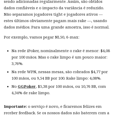
sendo adicionadas regularmente. Assim, são obtidos
dados confiáveis e o impacto da variância é reduzido.
Não separamos jogadores tight e jogadores ativos —
estes últimos obviamente pagam mais rake —, usando
dados médios. Para uma grande amostra, isso é normal.
Por exemplo, vamos pegar NL50, 6-max:
Na rede iPoker, nominalmente o rake é menor: $4,08
por 100 mãos. Mas o rake limpo é um pouco maior:
3,76%.
Na rede WPN, nessas mesas, são cobrados $4,77 por
100 mãos, ou 9,54 BB por 100. Rake limpo: 4,08%.
No
GGPoker
, $5,38 por 100 mãos, ou 10,76 BB, com
4,34% de rake limpo.
Importante:
o serviço é novo, e ficaremos felizes em
receber feedback. Se os nossos dados não baterem com a