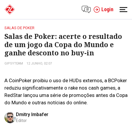
Login
SALAS DE POKER
Salas de Poker: acerte o resultado
de um jogo da Copa do Mundo e
ganhe desconto no buy-in
GIPSYTEAM
12 JUNHO, 02:07
A CoinPoker proibiu o uso de HUDs externos, a BCPoker
reduziu significativamente o rake nos cash games, a
RedStar lançou uma série de promoções antes da Copa
do Mundo e outras notícias do online.
Dmitry Imbafer
Editor