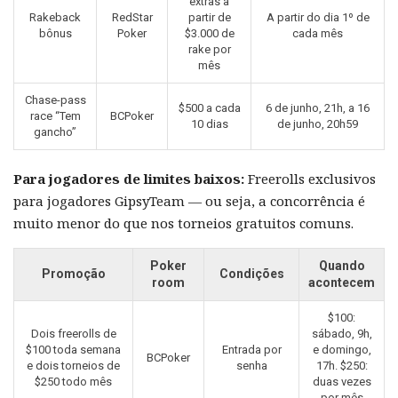
extras a
Rakeback
RedStar
partir de
A partir do dia 1º de
bônus
Poker
$3.000 de
cada mês
rake por
mês
Chase-pass
$500 a cada
6 de junho, 21h, a 16
race “Tem
BCPoker
10 dias
de junho, 20h59
gancho”
Para jogadores de limites baixos:
Freerolls exclusivos
para jogadores GipsyTeam — ou seja, a concorrência é
muito menor do que nos torneios gratuitos comuns.
Poker
Quando
Promoção
Condições
room
acontecem
$100:
Dois freerolls de
sábado, 9h,
$100 toda semana
Entrada por
e domingo,
BCPoker
e dois torneios de
senha
17h. $250:
$250 todo mês
duas vezes
por mês