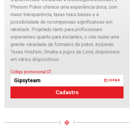
Phenom Poker oferece uma experiência única, com
maior transparência, taxas mais baixas e a
possibilidade de recompensas significativas em
rakeback. Projetado tanto para profissionais
experientes quanto para iniciantes, o site reúne uma
grande variedade de formatos de poker, incluindo
Texas Hold’em, Omaha e jogos de Limit, disponíveis
em vários dispositivos.
Copiado
Código promocional GT
Gipsyteam
COPIAR
Cadastro