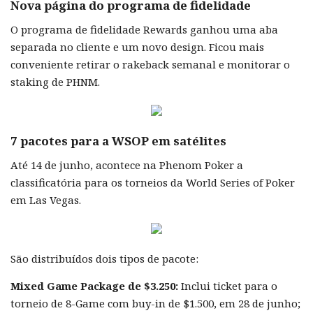
Nova página do programa de fidelidade
O programa de fidelidade Rewards ganhou uma aba
separada no cliente e um novo design. Ficou mais
conveniente retirar o rakeback semanal e monitorar o
staking de PHNM.
7 pacotes para a WSOP em satélites
Até 14 de junho, acontece na Phenom Poker a
classificatória para os torneios da World Series of Poker
em Las Vegas.
São distribuídos dois tipos de pacote:
Mixed Game Package de $3.250:
Inclui ticket para o
torneio de 8-Game com buy-in de $1.500, em 28 de junho;