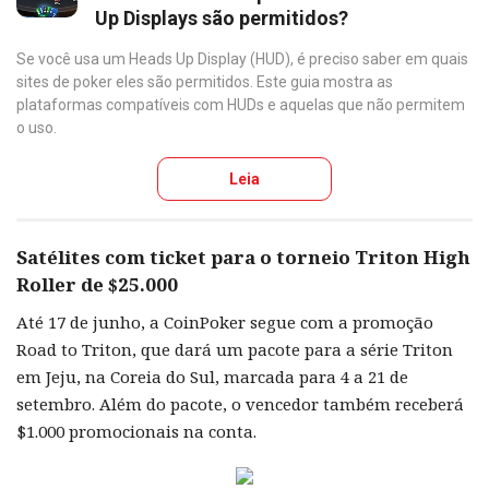
Up Displays são permitidos?
Se você usa um Heads Up Display (HUD), é preciso saber em quais
sites de poker eles são permitidos. Este guia mostra as
plataformas compatíveis com HUDs e aquelas que não permitem
o uso.
Leia
Satélites com ticket para o torneio Triton High
Roller de $25.000
Até 17 de junho, a CoinPoker segue com a promoção
Road to Triton, que dará um pacote para a série Triton
em Jeju, na Coreia do Sul, marcada para 4 a 21 de
setembro. Além do pacote, o vencedor também receberá
$1.000 promocionais na conta.