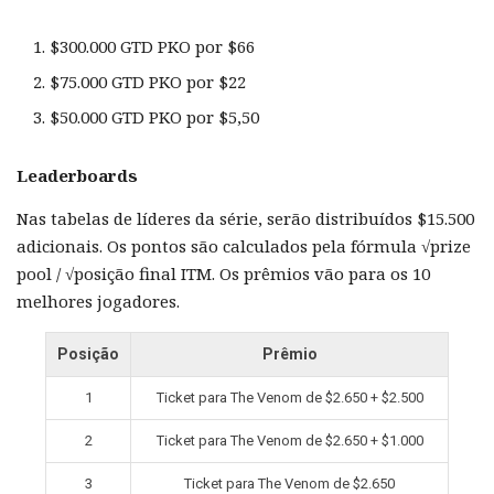
$300.000 GTD PKO por $66
$75.000 GTD PKO por $22
$50.000 GTD PKO por $5,50
Leaderboards
Nas tabelas de líderes da série, serão distribuídos $15.500
adicionais. Os pontos são calculados pela fórmula √prize
pool / √posição final ITM. Os prêmios vão para os 10
melhores jogadores.
Posição
Prêmio
1
Ticket para The Venom de $2.650 + $2.500
2
Ticket para The Venom de $2.650 + $1.000
3
Ticket para The Venom de $2.650