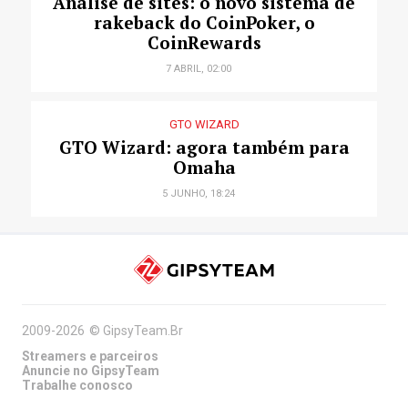
Análise de sites: o novo sistema de
rakeback do CoinPoker, o
CoinRewards
7 ABRIL, 02:00
GTO WIZARD
GTO Wizard: agora também para
Omaha
5 JUNHO, 18:24
2009-2026
©
GipsyTeam.Br
Streamers e parceiros
Anuncie no GipsyTeam
Trabalhe conosco